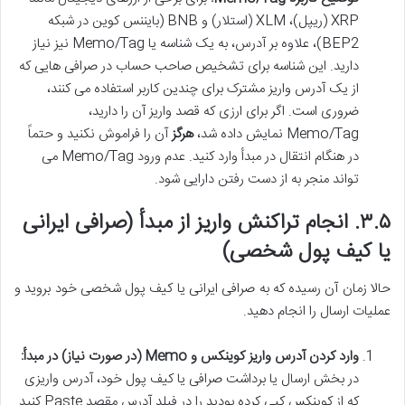
XRP (ریپل)، XLM (استلار) و BNB (بایننس کوین در شبکه
BEP2)، علاوه بر آدرس، به یک شناسه یا Memo/Tag نیز نیاز
دارید. این شناسه برای تشخیص صاحب حساب در صرافی هایی که
از یک آدرس واریز مشترک برای چندین کاربر استفاده می کنند،
ضروری است. اگر برای ارزی که قصد واریز آن را دارید،
Memo/Tag نمایش داده شد،
هرگز
آن را فراموش نکنید و حتماً
در هنگام انتقال در مبدأ وارد کنید. عدم ورود Memo/Tag می
تواند منجر به از دست رفتن دارایی شود.
۳.۵. انجام تراکنش واریز از مبدأ (صرافی ایرانی
یا کیف پول شخصی)
حالا زمان آن رسیده که به صرافی ایرانی یا کیف پول شخصی خود بروید و
عملیات ارسال را انجام دهید.
وارد کردن آدرس واریز کوینکس و Memo (در صورت نیاز) در مبدأ:
در بخش ارسال یا برداشت صرافی یا کیف پول خود، آدرس واریزی
که از کوینکس کپی کرده بودید را در فیلد آدرس مقصد Paste کنید.