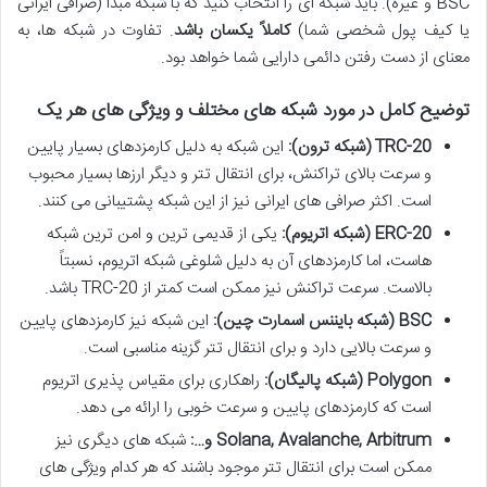
BSC و غیره). باید شبکه ای را انتخاب کنید که با شبکه مبدأ (صرافی ایرانی
یا کیف پول شخصی شما)
کاملاً یکسان باشد
. تفاوت در شبکه ها، به
معنای از دست رفتن دائمی دارایی شما خواهد بود.
توضیح کامل در مورد شبکه های مختلف و ویژگی های هر یک
TRC-20 (شبکه ترون):
این شبکه به دلیل کارمزدهای بسیار پایین
و سرعت بالای تراکنش، برای انتقال تتر و دیگر ارزها بسیار محبوب
است. اکثر صرافی های ایرانی نیز از این شبکه پشتیبانی می کنند.
ERC-20 (شبکه اتریوم):
یکی از قدیمی ترین و امن ترین شبکه
هاست، اما کارمزدهای آن به دلیل شلوغی شبکه اتریوم، نسبتاً
بالاست. سرعت تراکنش نیز ممکن است کمتر از TRC-20 باشد.
BSC (شبکه بایننس اسمارت چین):
این شبکه نیز کارمزدهای پایین
و سرعت بالایی دارد و برای انتقال تتر گزینه مناسبی است.
Polygon (شبکه پالیگان):
راهکاری برای مقیاس پذیری اتریوم
است که کارمزدهای پایین و سرعت خوبی را ارائه می دهد.
Solana, Avalanche, Arbitrum و…:
شبکه های دیگری نیز
ممکن است برای انتقال تتر موجود باشند که هر کدام ویژگی های