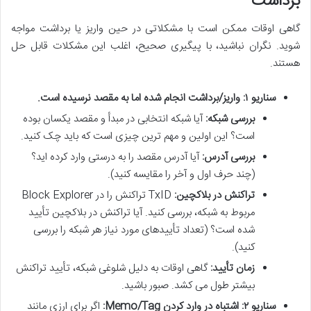
برداشت
گاهی اوقات ممکن است با مشکلاتی در حین واریز یا برداشت مواجه
شوید. نگران نباشید، با پیگیری صحیح، اغلب این مشکلات قابل حل
هستند.
سناریو ۱: واریز/برداشت انجام شده اما به مقصد نرسیده است.
بررسی شبکه:
آیا شبکه انتخابی در مبدأ و مقصد یکسان بوده
است؟ این اولین و مهم ترین چیزی است که باید چک کنید.
بررسی آدرس:
آیا آدرس مقصد را به درستی وارد کرده اید؟
(چند حرف اول و آخر را مقایسه کنید).
تراکنش در بلاکچین:
TxID تراکنش را در Block Explorer
مربوط به شبکه، بررسی کنید. آیا تراکنش در بلاکچین تأیید
شده است؟ (تعداد تأییدهای مورد نیاز هر شبکه را بررسی
کنید).
زمان تأیید:
گاهی اوقات به دلیل شلوغی شبکه، تأیید تراکنش
بیشتر طول می کشد. صبور باشید.
سناریو ۲: اشتباه در وارد کردن Memo/Tag:
اگر برای ارزی مانند