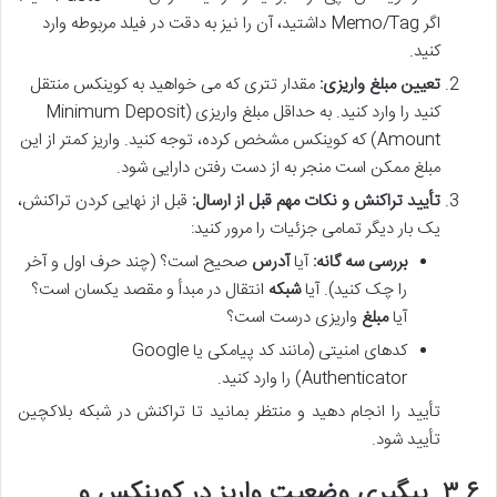
اگر Memo/Tag داشتید، آن را نیز به دقت در فیلد مربوطه وارد
کنید.
تعیین مبلغ واریزی:
مقدار تتری که می خواهید به کوینکس منتقل
کنید را وارد کنید. به حداقل مبلغ واریزی (Minimum Deposit
Amount) که کوینکس مشخص کرده، توجه کنید. واریز کمتر از این
مبلغ ممکن است منجر به از دست رفتن دارایی شود.
تأیید تراکنش و نکات مهم قبل از ارسال:
قبل از نهایی کردن تراکنش،
یک بار دیگر تمامی جزئیات را مرور کنید:
بررسی سه گانه:
آیا
آدرس
صحیح است؟ (چند حرف اول و آخر
را چک کنید). آیا
شبکه
انتقال در مبدأ و مقصد یکسان است؟
آیا
مبلغ
واریزی درست است؟
کدهای امنیتی (مانند کد پیامکی یا Google
Authenticator) را وارد کنید.
تأیید را انجام دهید و منتظر بمانید تا تراکنش در شبکه بلاکچین
تأیید شود.
۳.۶. پیگیری وضعیت واریز در کوینکس و