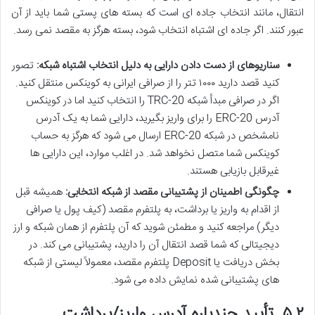
انتقال، مانند انتخاب جاده ای است که بسته های پستی شما باید از آن
عبور کنند. اگر جاده ای اشتباه انتخاب شود، بسته هرگز به مقصد نمی رسد.
سناریوهای از دست دادن دارایی به دلیل انتخاب اشتباه شبکه:
تصور
کنید قصد دارید ۱۰۰۰ تتر را از صرافی ایرانی به کوینکس منتقل کنید.
اگر در صرافی مبدأ شبکه TRC-20 را انتخاب کنید اما در کوینکس
آدرس ERC-20 را برای واریز بگیرید، دارایی شما به یک آدرس
نامشخص در شبکه ERC-20 ارسال می شود که هرگز به حساب
کوینکس شما متصل نخواهد شد. در اغلب موارد، این دارایی ها
غیرقابل بازیابی هستند.
چگونگی اطمینان از پشتیبانی مقصد از شبکه انتخابی:
همیشه قبل
از اقدام به واریز یا برداشت، به پلتفرم مقصد (کیف پول یا صرافی
دیگر) مراجعه کنید و مطمئن شوید که آن پلتفرم از همان شبکه و ارز
دیجیتالی که شما قصد انتقال آن را دارید، پشتیبانی می کند. در
بخش دریافت یا Deposit پلتفرم مقصد، معمولاً لیستی از شبکه
های پشتیبانی شده نمایش داده می شود.
۵.۲. تأیید چندباره آدرس واریز/برداشت