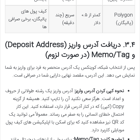
کیف پول های
Polygon
کمتر از ۰.۵
سریع (چند
پالیگان، برخی صرافی
(پالیگان)
دلار
دقیقه)
ها
۳.۴. دریافت آدرس واریز (Deposit Address)
و Memo/Tag (در صورت لزوم)
پس از انتخاب شبکه، کوینکس یک آدرس منحصر به فرد برای واریز به شما
نمایش می دهد. این آدرس، مقصد نهایی دارایی شما در صرافی است.
نحوه کپی کردن آدرس واریز:
آدرس واریز یک رشته طولانی از حروف
و اعداد است. هرگز سعی نکنید آن را تایپ کنید. همیشه از گزینه
Copy (کپی) که در کنار آدرس قرار دارد، استفاده کنید. این کار
احتمال خطای انسانی را به صفر می رساند. معمولاً می توانید یک
کد QR نیز مشاهده کنید که برای اسکن با اپلیکیشن های کیف پول
موبایلی کاربرد دارد.
توضیح کاربرد Memo/Tag:
برای برخی از ارزهای دیجیتال مانند