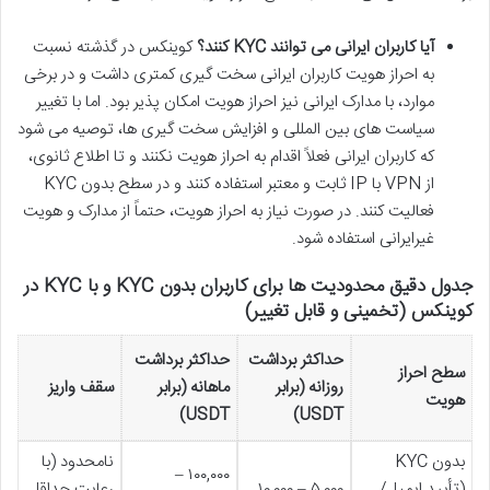
آیا کاربران ایرانی می توانند KYC کنند؟
کوینکس در گذشته نسبت
به احراز هویت کاربران ایرانی سخت گیری کمتری داشت و در برخی
موارد، با مدارک ایرانی نیز احراز هویت امکان پذیر بود. اما با تغییر
سیاست های بین المللی و افزایش سخت گیری ها، توصیه می شود
که کاربران ایرانی فعلاً اقدام به احراز هویت نکنند و تا اطلاع ثانوی،
از VPN با IP ثابت و معتبر استفاده کنند و در سطح بدون KYC
فعالیت کنند. در صورت نیاز به احراز هویت، حتماً از مدارک و هویت
غیرایرانی استفاده شود.
جدول دقیق محدودیت ها برای کاربران بدون KYC و با KYC در
کوینکس (تخمینی و قابل تغییر)
حداکثر برداشت
حداکثر برداشت
سطح احراز
روزانه (برابر
ماهانه (برابر
سقف واریز
هویت
USDT)
USDT)
بدون KYC
نامحدود (با
۱۰۰,۰۰۰ –
(تأیید ایمیل/
۵,۰۰۰ – ۱۰,۰۰۰
رعایت حداقل