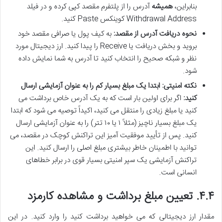
بنابراین،
همیشه
آدرس را از پلتفرم مقصد کپی کرده و در فیلد
Withdrawal Address کوینکس Paste کنید.
نحوه دریافت آدرس از مقصد:
به کیف پول یا صرافی مقصد خود
بروید و بخش دریافت یا Receive را پیدا کنید. ارز دیجیتال مورد
نظر و شبکه صحیح را انتخاب کنید تا آدرس به شما نمایش داده
شود.
نکته امنیتی: ابتدا یک مبلغ بسیار کم را به عنوان آزمایشی ارسال
کنید:
اگر برای اولین بار است که به یک آدرس خاص برداشت می
کنید یا مبلغ زیادی را منتقل می کنید، اکیداً توصیه می شود که ابتدا
یک مبلغ بسیار ناچیز (مثلاً ۱ یا ۱۰ تتر) را به عنوان آزمایشی ارسال
کنید. پس از تأیید موفقیت آمیز این تراکنش کوچک در مقصد، می
توانید با اطمینان خاطر بیشتری مبلغ اصلی را ارسال کنید. این
تراکنش آزمایشی یک سپر امنیتی بسیار قوی در برابر خطاهای
انسانی است.
۴.۴. تعیین مبلغ برداشت و مشاهده کارمزد
مقدار ارز دیجیتالی که می خواهید برداشت کنید را وارد کنید. در این