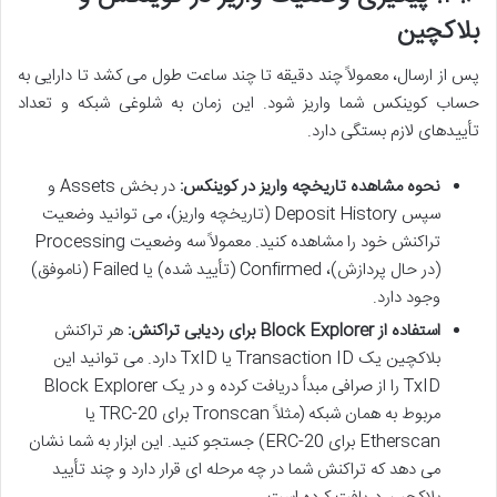
بلاکچین
پس از ارسال، معمولاً چند دقیقه تا چند ساعت طول می کشد تا دارایی به
حساب کوینکس شما واریز شود. این زمان به شلوغی شبکه و تعداد
تأییدهای لازم بستگی دارد.
نحوه مشاهده تاریخچه واریز در کوینکس:
در بخش Assets و
سپس Deposit History (تاریخچه واریز)، می توانید وضعیت
تراکنش خود را مشاهده کنید. معمولاً سه وضعیت Processing
(در حال پردازش)، Confirmed (تأیید شده) یا Failed (ناموفق)
وجود دارد.
استفاده از Block Explorer برای ردیابی تراکنش:
هر تراکنش
بلاکچین یک Transaction ID یا TxID دارد. می توانید این
TxID را از صرافی مبدأ دریافت کرده و در یک Block Explorer
مربوط به همان شبکه (مثلاً Tronscan برای TRC-20 یا
Etherscan برای ERC-20) جستجو کنید. این ابزار به شما نشان
می دهد که تراکنش شما در چه مرحله ای قرار دارد و چند تأیید