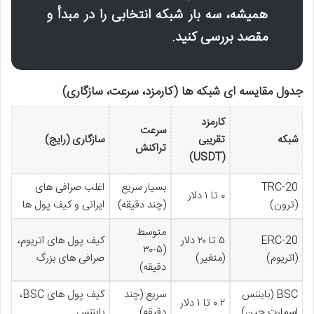
همیشه، سه بار شبکه انتخابی را در مبدأ و
مقصد بررسی کنید.
جدول مقایسه ای شبکه ها (کارمزد، سرعت، سازگاری)
کارمزد
سرعت
شبکه
تقریبی
سازگاری (رایج)
تراکنش
(USDT)
TRC-20
بسیار سریع
اغلب صرافی های
۰ تا ۱ دلار
(ترون)
(چند دقیقه)
ایرانی و کیف پول ها
متوسط
ERC-20
۵ تا ۲۰ دلار
کیف پول های اتریوم،
(۵-۳۰
(اتریوم)
(متغیر)
صرافی های بزرگ
دقیقه)
BSC (بایننس
سریع (چند
کیف پول های BSC،
۰.۲ تا ۱ دلار
اسمارت چین)
دقیقه)
بایننس