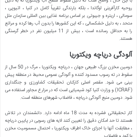
با این حال ، واضح است که دلیل سقوط سطح آب ویکتوریا نه به دلیل
روحیه کارآفرینی اوگاندا ، بلکه بارندگی تقریباً کامل در کنیا ، اتیوپی ،
سومالی ، اریتره و جیبوتی. بر اساس برنامه غذایی بین المللی سازمان ملل
متحد ، به دلیل خشکسالی ، که این کشورها را بدون آب رها کرده و مراتع
را به حداقل رسانده است ، بیش از 11 میلیون نفر در خطر گرسنگی
هستند.
آلودگی دریاچه ویکتوریا
دومین مخزن بزرگ طبیعی جهان ، دریاچه ویکتوریا ، مرگ در 50 سال از
سقوط در ته رسوب مسدود کننده و آلودگی عمومی محیط در منطقه پیش
بینی می شود. مقصر اصلی کارکنان تحقیقات کشاورزی و جنگلداری
(ICRAF) و وزارت کنیا کود شیمیایی است که در مزارع مجاور استفاده می
شود. دومین منبع آلودگی دریاچه ، فاضلاب شهرهای منطقه است.
کار تحقیقاتی فشرده به مدت 18 ماه ادامه دارد. دانشمندان در تلاش
هستند تا حد امکان دقیق را تعیین کنند لایه های رسوبی در پایین دریاچه
، مطابقت آنها با اجزای خاک اطراف ویکتوریا ، احتمال مسمومیت مخزن
با کود و فاضلاب.