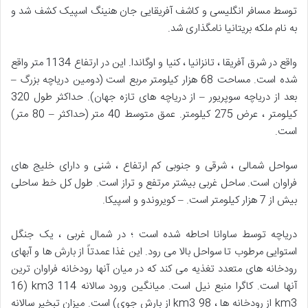
توسط مسافر انگلیسی و کاشف آفریقایی جان هنینگ اسپیک کشف شد و
به نام ملکه بریتانیا نامگذاری شد.
واقع در شرق آفریقا ، تانزانیا ، کنیا و اوگاندا. این در ارتفاع 1134 متر واقع
شده است. مساحت 68 هزار کیلومتر مربع است (دومین دریاچه بزرگ –
بعد از دریاچه سوپریور – از دریاچه های تازه جهان). حداکثر طول 320
کیلومتر ، عرض 275 کیلومتر. عمق متوسط ​​40 متر (حداکثر – 80 متر)
است.
سواحل شمالی ، شرقی و جنوبی کم ارتفاع ، شنی و دارای خلیج های
فراوان است. ساحل غربی بیشتر مرتفع و تراز است. طول کل خط ساحلی
بیش از 7 هزار کیلومتر است. – کویروندو و اسپیکا.
دریاچه توسط ساوانا احاطه شده است ؛ در شمال غربی ، یک جنگل
استوایی مرطوب تا سواحل بالا می رود. این غذا عمدتاً از بارش ها و آبهای
رودخانه های متعدد تغذیه می کند که در میان آنها رودخانه فراوان ترین
آنها است. کاگرا منبع نیل است. میانگین ورود سالانه 114 km3 (16
km3 از رودخانه ها ، 98 km3 از بارش جوی) است. میزان تبخیر سالانه