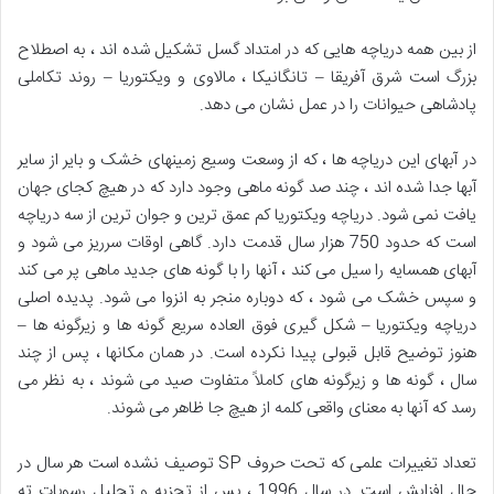
از بین همه دریاچه هایی که در امتداد گسل تشکیل شده اند ، به اصطلاح
بزرگ است شرق آفریقا – تانگانیکا ، مالاوی و ویکتوریا – روند تکاملی
پادشاهی حیوانات را در عمل نشان می دهد.
در آبهای این دریاچه ها ، که از وسعت وسیع زمینهای خشک و بایر از سایر
آبها جدا شده اند ، چند صد گونه ماهی وجود دارد که در هیچ کجای جهان
یافت نمی شود. دریاچه ویکتوریا کم عمق ترین و جوان ترین از سه دریاچه
است که حدود 750 هزار سال قدمت دارد. گاهی اوقات سرریز می شود و
آبهای همسایه را سیل می کند ، آنها را با گونه های جدید ماهی پر می کند
و سپس خشک می شود ، که دوباره منجر به انزوا می شود. پدیده اصلی
دریاچه ویکتوریا – شکل گیری فوق العاده سریع گونه ها و زیرگونه ها –
هنوز توضیح قابل قبولی پیدا نکرده است. در همان مکانها ، پس از چند
سال ، گونه ها و زیرگونه های کاملاً متفاوت صید می شوند ، به نظر می
رسد که آنها به معنای واقعی کلمه از هیچ جا ظاهر می شوند.
تعداد تغییرات علمی که تحت حروف SP توصیف نشده است هر سال در
حال افزایش است. در سال 1996 ، پس از تجزیه و تحلیل رسوبات ته