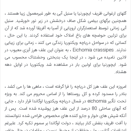
گلهای ارغوانی ظریف ایچورنیا یا سنبل آبی به طور غیرمعمول زیبا هستند ،
همچنین برگهای بیضی شکل صاف درخشش در زیر نور خورشید. سنبل
آبی زمانی توسط استعمارگران اروپایی از آسیا به آفریقا آورده شد که از آن
برای تزئین حوضچه های باغ املاک خود استفاده کردند. با این حال ،
کسانی که در سواحل دریاچه ویکتوریا زندگی می کنند ، زمانی برای زیبایی
ندارند. Eichornia crassipes ، به عنوان این علف هرز آبزی معیوب در
لاتین نامیده می شود ، در اینجا یک بدبختی وحشتناک محسوب می
شود. ایچورنیا برای اولین بار در مشاهده شد ویکتوریا در اوایل دهه
هشتاد.
امروزه این علف هرز کل دریاچه را فرا گرفته است ، ماهی ها را می کشد ،
بنادر را مسدود کرده و کل روستاها را از اساس محروم می کند. به ویژه
تحت تأثیر eichornia در شمال دریاچه ویکتوریا اوگاندا قرار دارد ، جایی
که آبهای ساحلی 80 درصد از این علف هرز پوشیده شده است. پس از
آنکه شپش های خوار و جارو کننده های مخصوص طراحی شده نتوانستند
با آفت ظریف بنفش کنار بیایند ، دولت اوگاندا بر سموم تکیه کرد. علیرغم
اعتراضات آژانس ملی حفاظت از محیط زیست ، مقامات در حال حاضر