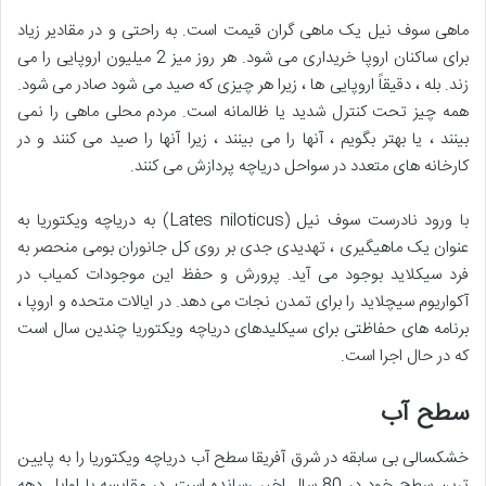
ماهی سوف نیل یک ماهی گران قیمت است. به راحتی و در مقادیر زیاد
برای ساکنان اروپا خریداری می شود. هر روز میز 2 میلیون اروپایی را می
زند. بله ، دقیقاً اروپایی ها ، زیرا هر چیزی که صید می شود صادر می شود.
همه چیز تحت کنترل شدید یا ظالمانه است. مردم محلی ماهی را نمی
بینند ، یا بهتر بگویم ، آنها را می بینند ، زیرا آنها را صید می کنند و در
کارخانه های متعدد در سواحل دریاچه پردازش می کنند.
با ورود نادرست سوف نیل (Lates niloticus) به دریاچه ویکتوریا به
عنوان یک ماهیگیری ، تهدیدی جدی بر روی کل جانوران بومی منحصر به
فرد سیکلاید بوجود می آید. پرورش و حفظ این موجودات کمیاب در
آکواریوم سیچلاید را برای تمدن نجات می دهد. در ایالات متحده و اروپا ،
برنامه های حفاظتی برای سیکلیدهای دریاچه ویکتوریا چندین سال است
که در حال اجرا است.
سطح آب
خشکسالی بی سابقه در شرق آفریقا سطح آب دریاچه ویکتوریا را به پایین
ترین سطح خود در 80 سال اخیر رسانده است. در مقایسه با اوایل دهه