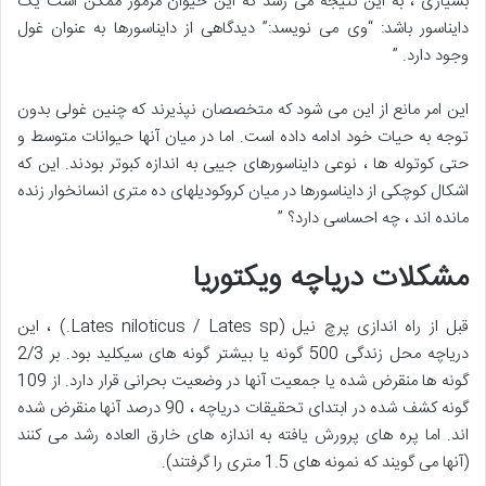
بسیاری ، به این نتیجه می رسد که این حیوان مرموز ممکن است یک
دایناسور باشد: “وی می نویسد:” دیدگاهی از دایناسورها به عنوان غول
وجود دارد. ”
این امر مانع از این می شود که متخصصان نپذیرند که چنین غولی بدون
توجه به حیات خود ادامه داده است. اما در میان آنها حیوانات متوسط ​​و
حتی کوتوله ها ، نوعی دایناسورهای جیبی به اندازه کبوتر بودند. این که
اشکال کوچکی از دایناسورها در میان کروکودیلهای ده متری انسانخوار زنده
مانده اند ، چه احساسی دارد؟ ”
مشکلات دریاچه ویکتوریا
قبل از راه اندازی پرچ نیل (Lates niloticus / Lates sp.) ، این
دریاچه محل زندگی 500 گونه یا بیشتر گونه های سیکلید بود. بر 2/3
گونه ها منقرض شده یا جمعیت آنها در وضعیت بحرانی قرار دارد. از 109
گونه کشف شده در ابتدای تحقیقات دریاچه ، 90 درصد آنها منقرض شده
اند. اما پره های پرورش یافته به اندازه های خارق العاده رشد می کنند
(آنها می گویند که نمونه های 1.5 متری را گرفتند).