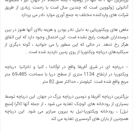
بزرگترین آنها ، نه تنها در روسیه ، بلکه احتمالاً در جهان نیز ، مجموعه
آناتولی ژوکووین است که چندین سال است با زحمت زیادی از طریق
شرکت های واردکننده مختلف به جمع آوری موارد نادر می پردازد.
ماهی های ویکتوریایی به دلیل نادر بودن و هزینه بالای آنها هنوز در بین
دوستداران طبیعت رایج نشده است. این احتمال وجود دارد که این اتفاق
هرگز رخ ندهد. در حالی که این سطور را می خوانید ، گونه دیگری از
سیکلیدهای دریاچه ویکتوریا از روی زمین ناپدید شده است …
– دریاچه ای در شرق آفریقا واقع در اوگاندا ، کنیا و تانزانیا. دریاچه
ویکتوریا در ارتفاع 1134 متری از سطح دریا با مساحت 69،485 متر
مربع واقع شده است. کیلومتر ، حداکثر عمق 82 متر
بزرگترین دریاچه آفریقا و دومین دریاچه بزرگ در جهان. این دریاچه توسط
بسیاری از رودخانه های کوچک تغذیه می شود ، از جمله آنها کاگرا (منبع
نیل) ، رودخانه ویکتوریا-نیل به بیرون سرازیر می شود. این دریاچه
همچنین از باران های گرمسیری تغذیه می کند