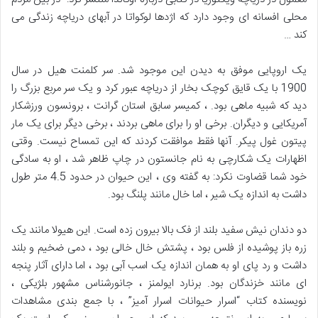
محلی افسانه ای وجود دارد که اژدها لوکواتا در آبهای دریاچه زندگی می
کند …
یک اروپایی موفق به دیدن این موجود شد. سر کلمنت هیل در سال
1900 با یک قایق کوچک بخار از دریاچه عبور کرد و یک سر مربع بزرگ را
دید که شبیه ماهی بود. ، کمیسر سابق استان گرانت ، برونسون ورزشکار
آمریکایی و دیگران. برخی او را برای ماهی بردند ، برخی دیگر برای یک مار
پیتون غول پیکر. آنها فقط موافقت کردند که این تمساح نیست. وقتی
اظهارات یک شکارچی به نام جانستون در چاپ ظاهر شد ، او به سادگی
خود شما قضاوت نکرد: به گفته وی ، این حیوان در حدود 4.5 متر طول
داشت به اندازه یک شیر ، اما خال مانند پلنگ بود.
دو دندان نیش سفید بلند از فک بالا بیرون زده است. این هیولا مانند یک
زره باز پوشیده از فلس بود ، پشتش خال خالی بود ، دمی ضخیم و بلند
داشت و رد پای او به همان اندازه یک اسب آبی بود ، اما دارای آثار پنجه
ای مانند خزندگان بود. برنارد ایولمنز ، جانورشناس مشهور بلژیکی ،
نویسنده کتاب “اسرار حیوانات اسرار آمیز” ، با جمع بندی مشاهدات