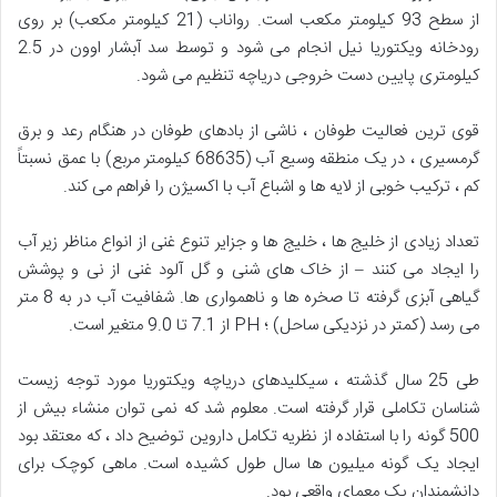
از سطح 93 کیلومتر مکعب است. رواناب (21 کیلومتر مکعب) بر روی
رودخانه ویکتوریا نیل انجام می شود و توسط سد آبشار اوون در 2.5
کیلومتری پایین دست خروجی دریاچه تنظیم می شود.
قوی ترین فعالیت طوفان ، ناشی از بادهای طوفان در هنگام رعد و برق
گرمسیری ، در یک منطقه وسیع آب (68635 کیلومتر مربع) با عمق نسبتاً
کم ، ترکیب خوبی از لایه ها و اشباع آب با اکسیژن را فراهم می کند.
تعداد زیادی از خلیج ها ، خلیج ها و جزایر تنوع غنی از انواع مناظر زیر آب
را ایجاد می کنند – از خاک های شنی و گل آلود غنی از نی و پوشش
گیاهی آبزی گرفته تا صخره ها و ناهمواری ها. شفافیت آب در به 8 متر
می رسد (کمتر در نزدیکی ساحل) ؛ PH از 7.1 تا 9.0 متغیر است.
طی 25 سال گذشته ، سیکلیدهای دریاچه ویکتوریا مورد توجه زیست
شناسان تکاملی قرار گرفته است. معلوم شد که نمی توان منشاء بیش از
500 گونه را با استفاده از نظریه تکامل داروین توضیح داد ، که معتقد بود
ایجاد یک گونه میلیون ها سال طول کشیده است. ماهی کوچک برای
دانشمندان یک معمای واقعی بود.