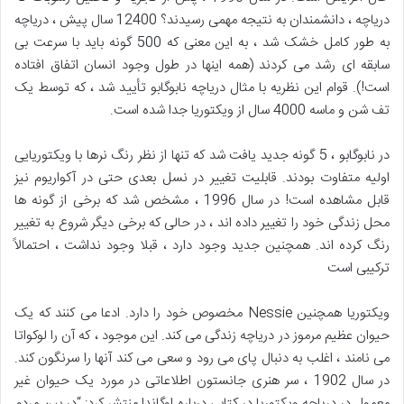
دریاچه ، دانشمندان به نتیجه مهمی رسیدند؟ 12400 سال پیش ، دریاچه
به طور کامل خشک شد ، به این معنی که 500 گونه باید با سرعت بی
سابقه ای رشد می کردند (همه اینها در طول وجود انسان اتفاق افتاده
است!). قوام این نظریه با مثال دریاچه نابوگابو تأیید شد ، که توسط یک
تف شن و ماسه 4000 سال از ویکتوریا جدا شده است.
در نابوگابو ، 5 گونه جدید یافت شد که تنها از نظر رنگ نرها با ویکتوریایی
اولیه متفاوت بودند. قابلیت تغییر در نسل بعدی حتی در آکواریوم نیز
قابل مشاهده است! در سال 1996 ، مشخص شد که برخی از گونه ها
محل زندگی خود را تغییر داده اند ، در حالی که برخی دیگر شروع به تغییر
رنگ کرده اند. همچنین جدید وجود دارد ، قبلا وجود نداشت ، احتمالاً
ترکیبی است
ویکتوریا همچنین Nessie مخصوص خود را دارد. ادعا می کنند که یک
حیوان عظیم مرموز در دریاچه زندگی می کند. این موجود ، که آن را لوکواتا
می نامند ، اغلب به دنبال پای می رود و سعی می کند آنها را سرنگون کند.
در سال 1902 ، سر هنری جانستون اطلاعاتی در مورد یک حیوان غیر
معمول در دریاچه ویکتوریا در کتابی درباره اوگاندا منتشر کرد: “در بین مردم