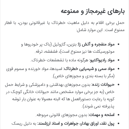
بارهای غیرمجاز و ممنوعه
حمل برخی اقلام به دلیل ماهیت خطرناک یا غیرقانونی بودن، با قطار
ممنوع است. این موارد شامل:
مواد منفجره و آتش زا:
بنزین، گازوئیل (باک پر خودروها و
موتورسیکلت ها نیز ممنوع است)، فشفشه، ترقه.
مواد رادیواکتیو:
هرگونه ماده با تشعشعات خطرناک.
مواد سمی و شیمیایی خطرناک:
اسیدها، مواد خورنده و سموم قوی
(مگر با بسته بندی و مجوزهای خاص).
حیوانات زنده:
بدون مجوزهای بهداشتی و دامپزشکی و شرایط حمل
خاص (به جز برخی موارد مشخص مانند حیوانات خانگی کوچک در
کوپه با رعایت دستورالعمل ها که البته معمولا به عنوان بار توشه
پذیرفته نمی شوند).
اسلحه و مهمات:
بدون مجوزهای قانونی مربوطه.
پول نقد، اوراق بهادار، جواهرات و اسناد ارزشمند:
به دلیل ریسک