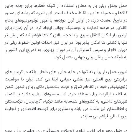
حمل ونقل ریلی بار به معنای استفاده از شبکه قطارها برای جابه جایی
کالاها و محموله ها بین نقاط مختلف است. این شیوه که ریشه ای عمیق
در تاریخ صنعت دارد، در اوایل قرن نوزدهم با ظهور لوکوموتیوهای بخار،
انقلابی در عرصه تجارت و لجستیک جهانی ایجاد کرد. در آن زمان، برای
اولین بار امکان انتقال سریع و با حجم بالای کالاها فراهم شد که پیش تر
تنها با کشتی ها امکان پذیر بود. در ایران نیز، احداث اولین خطوط ریلی در
دوران قاجار و سپس گسترش آن در دوران پهلوی، به تدریج این کشور را
به شبکه حمل ونقل ریلی جهانی متصل کرد.
امروز، حمل بار ریلی نه تنها در جابه جایی های داخلی بلکه در کریدورهای
ترانزیتی بین المللی نیز نقشی حیاتی ایفا می کند. ایران با موقعیت
ژئوپلیتیکی خود در تقاطع شرق و غرب، پتانسیل بالایی برای تبدیل شدن
به قطب ترانزیت ریلی منطقه دارد. این مسیرهای ریلی، علاوه بر اتصال
شهرهای داخلی، به کشورهای همسایه مانند ترکیه، آذربایجان، ترکمنستان
و افغانستان نیز امتداد می یابند و بستری برای توسعه اقتصادی و تجارت
بین المللی فراهم می سازند.
در طول دهه های اخیر، شاهد تحولات چشمگیری در فناوری ریلی بوده