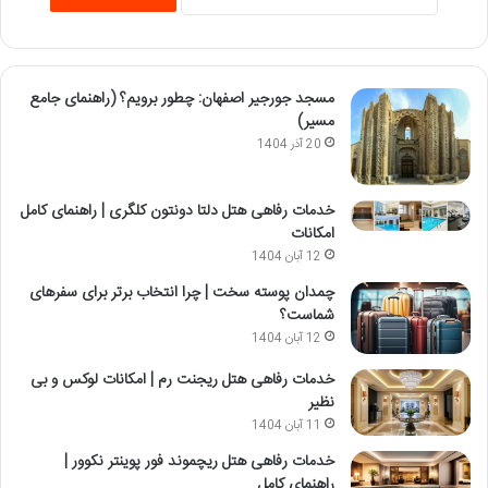
مسجد جورجیر اصفهان: چطور برویم؟ (راهنمای جامع
مسیر)
20 آذر 1404
خدمات رفاهی هتل دلتا دونتون کلگری | راهنمای کامل
امکانات
12 آبان 1404
چمدان پوسته سخت | چرا انتخاب برتر برای سفرهای
شماست؟
12 آبان 1404
خدمات رفاهی هتل ریجنت رم | امکانات لوکس و بی
نظیر
11 آبان 1404
خدمات رفاهی هتل ریچموند فور پوینتر نکوور |
راهنمای کامل