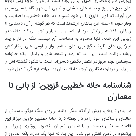
پرورش هنر و معماری اصیل ایرانی بوده است. در میان کوچه پس کوچه
های پیچ در پیچ و خانه های خشتی و آجری این شهر، گاه بناهایی سر بر
می آورند که گویی تاریخ را در خود فشرده اند. خانه خطیبی، با صلابت و
وقار خود، از جمله این بناهای ارزشمند است که هر گوشه از آن، داستانی از
روزگاران گذشته و زندگی مردمان اصیل این دیار را نجوا می کند. عظمت و
زیبایی این خانه، تنها محدود به مساحت آن نیست، بلکه در تار و پود
آجرکاری های ظریف، گچ بری های چشم نواز و ارسی های رنگارنگش
ریشه دوانده است. این بنا، که زمانی شاهد شور و زندگی یک خانواده
سرشناس بود، امروز در انتظار نگاهی دلسوزانه است تا شکوه گذشته اش را
باز یابد و دوباره به کانون توجه علاقه مندان به میراث فرهنگی تبدیل شود.
شناسنامه خانه خطیبی قزوین: از بانی تا
معماران
هر بنای تاریخی، پیش از آنکه سنگی باشد بر روی سنگ دیگر، داستانی از
خالقان و ساکنان خود را در دل نهفته دارد. خانه خطیبی قزوین نیز از این
قاعده مستثنی نیست و با شنیدن نام آن، تصویر روزگاری پررونق و
پرشکوه در ذهن نقش می بندد. این بنا، نه تنها یک سازه، بلکه نمادی از