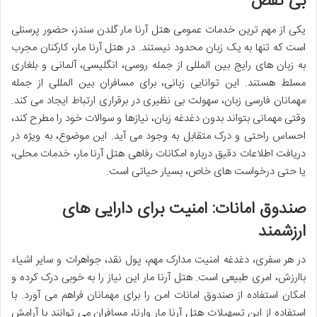
بی نقص
یکی از مهم ترین
خدمات عمومی هتل آرنا مار گلدن سندز، حضور پرسنلی
است که تنها به یک زبان محدود نیستند. در هتل آرنا مار، کارکنان مجرب
به زبان های رایج بین المللی از جمله روسی، انگلیسی، آلمانی و بلغاری
مسلط هستند. این توانایی زبانی، برای مسافران بین المللی از جمله
مهمانان فارسی زبان، سهولت بی نظیری در برقراری ارتباط ایجاد می کند.
وقتی مهمانی بتواند بدون دغدغه زبان، نیازها و سوالات خود را مطرح کند،
احساس راحتی و درک متقابل به وجود می آید. این موضوع، به ویژه در
دریافت اطلاعات دقیق درباره
امکانات رفاهی هتل آرنا مار، خدمات محلی،
یا حتی درخواست های خاص، بسیار حیاتی است.
صندوق امانات: امنیت برای دارایی های
ارزشمند
در هر سفری، دغدغه امنیت مدارک مهم، پول نقد، جواهرات و سایر اشیاء
باارزش، امری طبیعی است. هتل آرنا مار این نیاز را به خوبی درک کرده و
امکان استفاده از صندوق امانات امن را برای مهمانان فراهم می آورد. با
استفاده از این
تسهیلات هتل آرنا مار وارنا، مسافران می توانند با آرامش