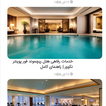
11 آبان 1404
خدمات رفاهی هتل ریچموند فور پوینتر
نکوور | راهنمای کامل
11 آبان 1404