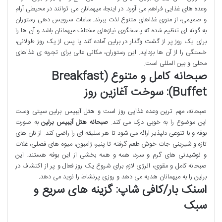
وعده های غذایی فراهم می آورد. در اینجا، میهمانان می توانند در محیطی آرام
و صمیمی، از منوی غذاهای متنوع لذت ببرند. ساعات سرویس دهی رستوران
به گونه ای تنظیم شده که پاسخگوی نیازهای مختلف میهمانان باشد و آن ها را
برای یک روز پر از گشت وگذار در برلین آماده کند یا پس از یک روز طولانی،
خستگی را از آن ها بزداید. این رستوران، مکانی عالی برای تجربه ی غذاهای
محلی و بین المللی است.
صبحانه کامل و متنوع (Breakfast
Buffet): سوخت آغازین روز
صبحانه، مهم ترین وعده غذایی روز است و هتل آیبیس برلین سیتی وست
این موضوع را به خوبی درک می کند.
صبحانه هتل آیبیس برلین
به صورت
بوفه و با تنوعی دلپذیر ارائه می شود تا هر سلیقه ای را راضی کند. از نان های
تازه و شیرینی جات خوش طعم گرفته تا پنیر، ژامبون، میوه های فصلی، غلات
و نوشیدنی های گرم و سرد، همه و همه بخشی از این بوفه هستند. این
صبحانه کامل و مقوی، انرژی لازم برای شروع یک روز فعال و پر از اکتشاف در
برلین را به میهمانان هدیه می دهد و روزی پرنشاط را نوید می دهد.
اسنک بار/کافی شاپ: گزینه های سریع و
سبک