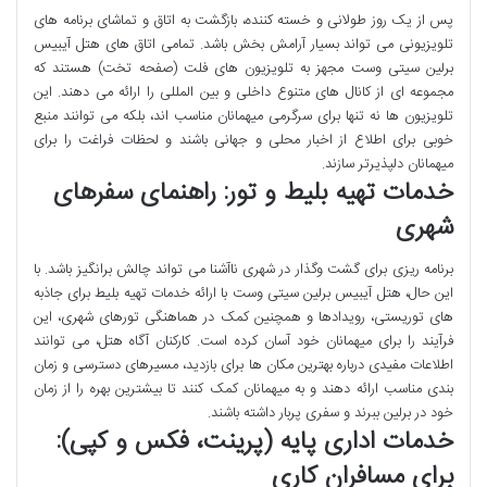
پس از یک روز طولانی و خسته کننده، بازگشت به اتاق و تماشای برنامه های
تلویزیونی می تواند بسیار آرامش بخش باشد. تمامی اتاق های هتل آیبیس
برلین سیتی وست مجهز به تلویزیون های فلت (صفحه تخت) هستند که
مجموعه ای از کانال های متنوع داخلی و بین المللی را ارائه می دهند. این
تلویزیون ها نه تنها برای سرگرمی میهمانان مناسب اند، بلکه می توانند منبع
خوبی برای اطلاع از اخبار محلی و جهانی باشند و لحظات فراغت را برای
میهمانان دلپذیرتر سازند.
خدمات تهیه بلیط و تور: راهنمای سفرهای
شهری
برنامه ریزی برای گشت وگذار در شهری ناآشنا می تواند چالش برانگیز باشد. با
این حال، هتل آیبیس برلین سیتی وست با ارائه خدمات تهیه بلیط برای جاذبه
های توریستی، رویدادها و همچنین کمک در هماهنگی تورهای شهری، این
فرآیند را برای میهمانان خود آسان کرده است. کارکنان آگاه هتل، می توانند
اطلاعات مفیدی درباره بهترین مکان ها برای بازدید، مسیرهای دسترسی و زمان
بندی مناسب ارائه دهند و به میهمانان کمک کنند تا بیشترین بهره را از زمان
خود در برلین ببرند و سفری پربار داشته باشند.
خدمات اداری پایه (پرینت، فکس و کپی):
برای مسافران کاری