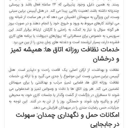
رسند. به همین دلیل، وجود پذیرشی که ۲۴ ساعته فعال باشد و پرسنلی
چندزبانه داشته باشد، اهمیت بالایی پیدا می کند. در هتل آیبیس برلین سیتی
وست، این ویژگی به میهمانان اطمینان می دهد که در هر ساعت از شبانه روز،
می توانند کارهای مربوط به ورود و خروج خود را انجام دهند و در صورت بروز
هر گونه سوال یا نیاز به کمک، به راحتی با کارکنان ارتباط برقرار کنند. این
سرویس، به خصوص برای مسافرانی که پروازهای دیروقت یا برنامه های کاری
فشرده دارند، بسیار ارزشمند است و دغدغه های زمان بندی را از بین می برد.
خدمات نظافت روزانه اتاق ها: همیشه تمیز
و درخشان
نظافت و بهداشت، از ارکان اصلی یک اقامت راحت و دلپذیر است. هتل
آیبیس برلین سیتی وست این موضوع را جدی می گیرد و با ارائه ی خدمات
نظافت روزانه اتاق ها، فضایی تمیز، مرتب و بهداشتی را برای میهمانان
تضمین می کند. هر روز، اتاق ها با دقت و وسواس تمیز و ضدعفونی می
شوند تا مسافران در بازگشت از گشت وگذار یا جلسات کاری خود، به محیطی
آرام و پاکیزه وارد شوند و خستگی روز را از تن به در کنند. این توجه به
جزئیات، حس رضایت مندی را در میهمانان افزایش می دهد.
امکانات حمل و نگهداری چمدان: سهولت
در جابجایی