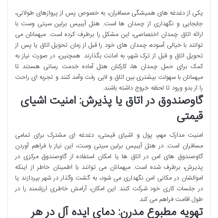
یکی از دغدغه های همیشگی مسافران، به خصوص پس از پروازهای طولانی،
جابجایی و نگهداری از چمدان ها است. هتل آیبیس برلین سیتی وست با
ارائه اتاق چمدان اختصاصی، این مشکل را برطرف کرده است. میهمانان می
توانند با خیالی آسوده، چمدان های خود را قبل از زمان تحویل اتاق یا پس از
تحویل اتاق و قبل از ترک شهر، به امانت بگذارند. همچنین، در صورت نیاز به
کمک برای حمل چمدان ها، کارکنان هتل آماده خدمت رسانی هستند تا
میهمانان با سهولت بیشتری بین اتاق و لابی رفت وآمد کنند و تجربه ای راحت
را از بدو ورود تا لحظه خروج داشته باشند.
گاوصندوق در اتاق یا پذیرش: امنیت اشیای
قیمتی
امنیت مدارک مهم، پول و اشیای قیمتی، دغدغه ای مشترک برای تمامی
مسافران است. در هتل آیبیس برلین سیتی وست، این نیاز با فراهم آوردن
گاوصندوق های امن در اتاق ها یا امکان استفاده از گاوصندوق مرکزی در
پذیرش، برطرف شده است. میهمانان می توانند با اطمینان خاطر از اینکه
اموالشان در مکانی امن نگهداری می شود، به گشت وگذار در شهر بپردازند یا
در جلسات کاری خود شرکت کنند. این امکان، آرامش خاطری ارزشمند را در
طول اقامت فراهم می کند.
تهویه مطبوع مدرن: دمای ایده آل در هر