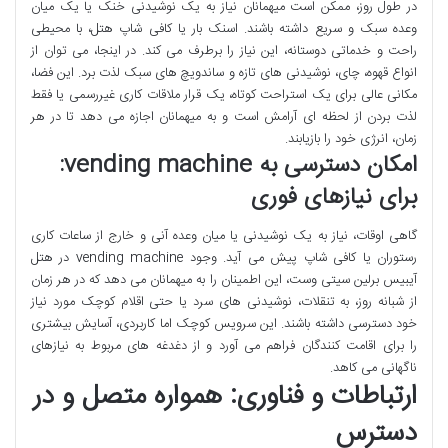
در طول روز، ممکن است میهمانان نیاز به یک نوشیدنی خنک یا یک میان
وعده سبک و سریع داشته باشند. اسنک بار یا کافی شاپ هتل، با محیطی
راحت و خدماتی دوستانه، این نیاز را برطرف می کند. در اینجا، می توان از
انواع قهوه، چای، نوشیدنی های تازه و ساندویچ های سبک لذت برد. این فضا،
مکانی عالی برای یک استراحت کوتاه، یک قرار ملاقات کاری غیررسمی یا فقط
لذت بردن از لحظه ای آرامش است و به میهمانان اجازه می دهد تا در هر
زمان، انرژی خود را بازیابند.
امکان دسترسی به vending machine:
برای نیازهای فوری
گاهی اوقات، نیاز به یک نوشیدنی یا میان وعده آنی و خارج از ساعات کاری
رستوران یا کافی شاپ پیش می آید. وجود vending machine در هتل
آیبیس برلین سیتی وست، این اطمینان را به میهمانان می دهد که در هر زمان
از شبانه روز، به تنقلات، نوشیدنی های سرد یا حتی اقلام کوچک مورد نیاز
خود دسترسی داشته باشند. این سرویس کوچک اما کاربردی، آسایش بیشتری
را برای اقامت کنندگان فراهم می آورد و از دغدغه های مربوط به نیازهای
ناگهانی می کاهد.
ارتباطات و فناوری: همواره متصل و در
دسترس