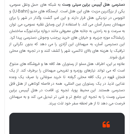
دسترسی هتل آیبیس برلین سیتی وست
به شبکه های حمل ونقل عمومی،
یکی از بزرگترین مزیت های این هتل است. ایستگاه های مترو (U-Bahn) و
اتوبوس در نزدیکی هتل قرار دارند و این امر، گشت وگذار در شهر را برای
میهمانان بسیار آسان می کند. با استفاده از این وسایل نقلیه عمومی، می توان
به سرعت و به راحتی به جاذبه های معروفی مانند دروازه براندنبورگ، ساختمان
رایشتاگ، موزه جزیره، و خیابان های خرید پرجنب وجوش دسترسی پیدا کرد.
این دسترسی آسان، به میهمانان این آزادی را می دهد که بدون نگرانی از
ترافیک یا هزینه های بالای تاکسی، شهر را کشف کنند و در تجربه های محلی
غرق شوند.
علاوه بر این، اطراف هتل مملو از رستوران ها، کافه ها و فروشگاه های متنوع
است که می تواند نیازهای روزمره و تفریحی میهمانان را برطرف کند. از یک
فنجان قهوه در یک کافه محلی گرفته تا خرید سوغاتی یا صرف یک وعده
غذایی لذیذ در یک رستوران بین المللی، همه در فاصله کوتاهی از هتل قابل
دسترسی هستند. این محیط پویا، تجربه ی اقامت در هتل آیبیس برلین
سیتی وست را به تجربه ای جامع تر و غنی تر تبدیل می کند و به میهمانان
فرصت می دهد تا از هر لحظه سفر خود لذت ببرند.