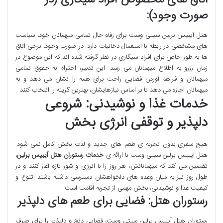
اتاق های مخصوص افراد سیگاری (در
صورت وجود):
هتل آیبیس برلین سیتی وست برای رفاه حال تمامی میهمانان خود، سیاست
های مشخصی در رابطه با استعمال دخانیات دارد. در صورت وجود، برخی اتاق
ها به طور خاص برای افراد سیگاری در نظر گرفته شده اند که این موضوع در
زمان رزرو به اطلاع میهمانان می رسد. این تدبیر، احترام به حقوق تمامی
میهمانان و فراهم آوردن فضایی راحت برای همه را نشان می دهد و به
میهمانان اجازه می دهد تا بر اساس نیازهایشان، بهترین گزینه را انتخاب کنند.
خدمات غذا و نوشیدنی: شروعی
دلپذیر و توقفی انرژی بخش
هیچ سفری بدون تجربه ی طعم های جدید و لذت بخش کامل نمی شود.
هتل آیبیس برلین سیتی وست با ارائه ی
خدمات رستوران هتل آیبیس برلین
،
تضمین می کند که میهمانانش، هر روز را با انرژی و شور تازه آغاز کنند و در
طول روز نیز به میان وعده های دلخواهشان دسترسی داشته باشند. تنوع و
کیفیت غذا و نوشیدنی، بخش مهمی از تجربه اقامت است.
رستوران هتل: فضایی برای طعم های دلپذیر
رستوران هتل آیبیس برلین سیتی وست، فضایی دنج و دلپذیر را برای صرف