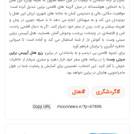
تمرکز بر ارائه خدماتی با کیفیت در عین حفظ مقرون به صرفه بودن، این هتل
را به انتخابی هوشمندانه در میان گزینه های اقامتی برلین تبدیل کرده است.
موقعیت مکانی عالی و دسترسی آسان به جاذبه های شهری، ارزش این هتل را
دوچندان می کند و به میهمانان اجازه می دهد تا با صرفه جویی در زمان و
هزینه، بیشتر بر لذت بردن از سفر خود تمرکز کنند. اگر به دنبال اقامتی راحت،
امن و اقتصادی در پایتخت پرجنب وجوش آلمان هستید، هتل آیبیس برلین
سیتی وست با آغوش باز از شما استقبال می کند و آماده است تا میزبانی
خاطره انگیزی را برایتان فراهم آورد.
برای تجربه اقامتی بی دردسر و به یادماندنی در برلین،
رزرو هتل آیبیس برلین
سیتی وست
را در برنامه های سفر خود قرار دهید و سفری سرشار از خاطرات
خوش را آغاز کنید. این انتخاب، تضمینی برای آسایش و رضایت شما در طول
ماجراجویی هایتان در برلین خواهد بود.
گردشگری
هتل
Copy URL