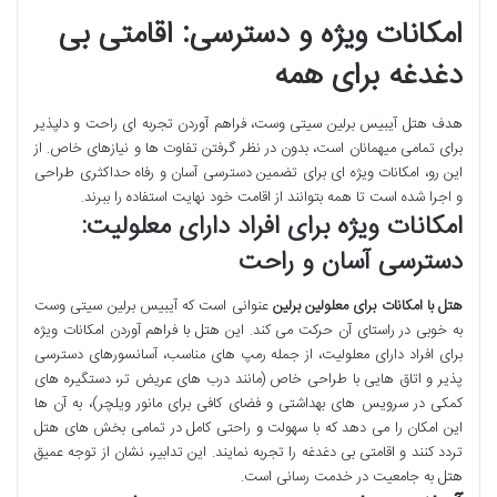
امکانات ویژه و دسترسی: اقامتی بی
دغدغه برای همه
هدف هتل آیبیس برلین سیتی وست، فراهم آوردن تجربه ای راحت و دلپذیر
برای تمامی میهمانان است، بدون در نظر گرفتن تفاوت ها و نیازهای خاص. از
این رو، امکانات ویژه ای برای تضمین دسترسی آسان و رفاه حداکثری طراحی
و اجرا شده است تا همه بتوانند از اقامت خود نهایت استفاده را ببرند.
امکانات ویژه برای افراد دارای معلولیت:
دسترسی آسان و راحت
هتل با امکانات برای معلولین برلین
عنوانی است که آیبیس برلین سیتی وست
به خوبی در راستای آن حرکت می کند. این هتل با فراهم آوردن امکانات ویژه
برای افراد دارای معلولیت، از جمله رمپ های مناسب، آسانسورهای دسترسی
پذیر و اتاق هایی با طراحی خاص (مانند درب های عریض تر، دستگیره های
کمکی در سرویس های بهداشتی و فضای کافی برای مانور ویلچر)، به آن ها
این امکان را می دهد که با سهولت و راحتی کامل در تمامی بخش های هتل
تردد کنند و اقامتی بی دغدغه را تجربه نمایند. این تدابیر، نشان از توجه عمیق
هتل به جامعیت در خدمت رسانی است.