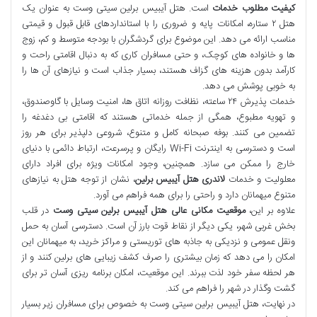
کیفیت مطلوب خدمات
است. هتل آیبیس برلین سیتی وست به عنوان یک
هتل ۲ ستاره، امکانات پایه و ضروری را با استانداردهای قابل قبول و قیمتی
مناسب ارائه می دهد. این موضوع برای گردشگران با بودجه متوسط و کم، زوج
ها و خانواده های کوچک، و حتی مسافران کاری که به دنبال اقامتی راحت و
کارآمد بدون هزینه های گزاف هستند، بسیار جذاب است و نیازهای آن ها را
به خوبی پوشش می دهد.
خدمات پذیرش ۲۴ ساعته، نظافت روزانه اتاق ها، امنیت وسایل با گاوصندوق،
و تهویه مطبوع، همگی از جمله خدماتی هستند که اقامتی بی دغدغه را
تضمین می کنند. بوفه صبحانه کامل و متنوع، شروعی دلپذیر برای هر روز
است و دسترسی به اینترنت Wi-Fi رایگان و پرسرعت، ارتباط دائمی با دنیای
خارج را ممکن می سازد. همچنین، وجود امکانات ویژه برای افراد دارای
معلولیت و خدمات
لاندری هتل آیبیس برلین
، نشان از توجه هتل به نیازهای
متنوع میهمانان دارد و راحتی را برای همه فراهم می آورد.
علاوه بر این،
موقعیت مکانی عالی هتل آیبیس برلین سیتی وست
در قلب
بخش غربی شهر، یکی دیگر از نقاط قوت بارز آن است. دسترسی آسان به حمل
ونقل عمومی و نزدیکی به جاذبه های توریستی و مراکز خرید، به میهمانان این
امکان را می دهد که زمان بیشتری را صرف کشف زیبایی های برلین کنند و از
هر لحظه سفر خود لذت ببرند. این موقعیت، امکان برنامه ریزی آسان تر برای
گشت وگذار در شهر را فراهم می کند.
در نهایت، هتل آیبیس برلین سیتی وست به خصوص برای مسافران زیر بسیار