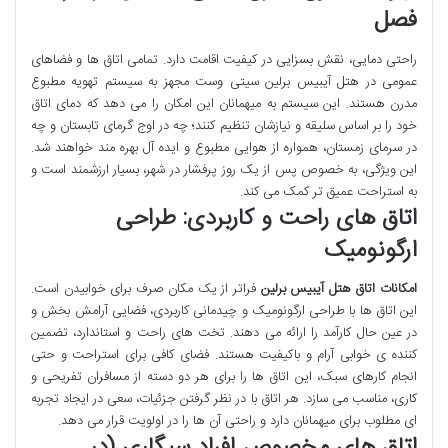
فصل
راحتی دمایی، نقش بسزایی در کیفیت اقامت دارد. تمامی اتاق ها و فضاهای
عمومی در هتل آیبیس برلین سیتی وست مجهز به سیستم تهویه مطبوع
مدرن هستند. این سیستم به میهمانان این امکان را می دهد که دمای اتاق
خود را بر اساس سلیقه و نیازشان تنظیم کنند؛ چه در اوج گرمای تابستان و چه
در سرمای زمستان، همواره از هوایی مطبوع و ایده آل بهره مند خواهند شد.
این ویژگی، به خصوص پس از یک روز پرفشار در شهر، بسیار ارزشمند است و
به استراحت عمیق تر کمک می کند.
اتاق های راحت و کاربردی: طراحی
ارگونومیک
امکانات اتاق هتل آیبیس برلین
فراتر از یک مکان صرف برای خوابیدن است.
این اتاق ها با طراحی ارگونومیک و چیدمانی کاربردی، فضایی آرامش بخش و
در عین حال کارآمد را ارائه می دهند. تخت های راحت و استاندارد، تضمین
کننده ی خوابی آرام و باکیفیت هستند. فضای کافی برای استراحت و حتی
انجام کارهای سبک، این اتاق ها را برای هر دو دسته از مسافران تفریحی و
کاری، مناسب می سازد. هر اتاق با در نظر گرفتن جزئیات، سعی در ایجاد تجربه
ای مطلوب برای میهمانان دارد و راحتی آن ها را در اولویت قرار می دهد.