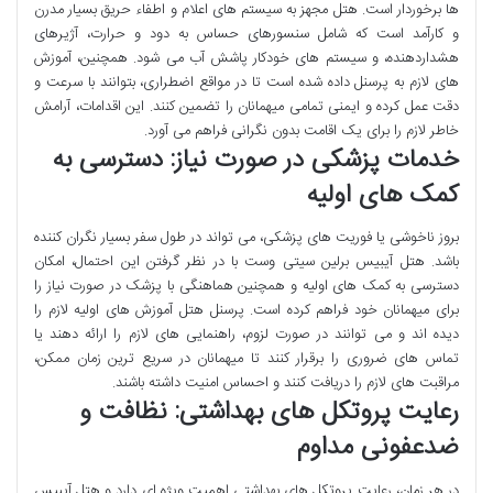
ها برخوردار است. هتل مجهز به سیستم های اعلام و اطفاء حریق بسیار مدرن
و کارآمد است که شامل سنسورهای حساس به دود و حرارت، آژیرهای
هشداردهنده، و سیستم های خودکار پاشش آب می شود. همچنین، آموزش
های لازم به پرسنل داده شده است تا در مواقع اضطراری، بتوانند با سرعت و
دقت عمل کرده و ایمنی تمامی میهمانان را تضمین کنند. این اقدامات، آرامش
خاطر لازم را برای یک اقامت بدون نگرانی فراهم می آورد.
خدمات پزشکی در صورت نیاز: دسترسی به
کمک های اولیه
بروز ناخوشی یا فوریت های پزشکی، می تواند در طول سفر بسیار نگران کننده
باشد. هتل آیبیس برلین سیتی وست با در نظر گرفتن این احتمال، امکان
دسترسی به کمک های اولیه و همچنین هماهنگی با پزشک در صورت نیاز را
برای میهمانان خود فراهم کرده است. پرسنل هتل آموزش های اولیه لازم را
دیده اند و می توانند در صورت لزوم، راهنمایی های لازم را ارائه دهند یا
تماس های ضروری را برقرار کنند تا میهمانان در سریع ترین زمان ممکن،
مراقبت های لازم را دریافت کنند و احساس امنیت داشته باشند.
رعایت پروتکل های بهداشتی: نظافت و
ضدعفونی مداوم
در هر زمان، رعایت پروتکل های بهداشتی اهمیت ویژه ای دارد و هتل آیبیس