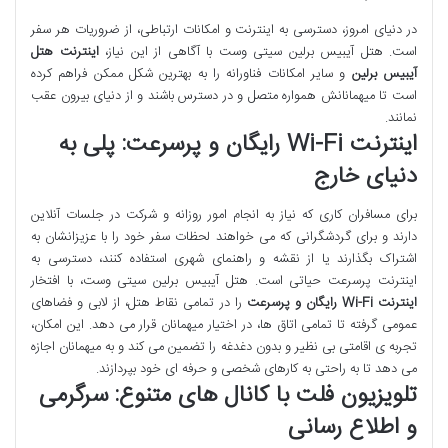
در دنیای امروز، دسترسی به اینترنت و امکانات ارتباطی، از ضروریات هر سفر
است. هتل آیبیس برلین سیتی وست با آگاهی از این نیاز،
اینترنت هتل
آیبیس برلین
و سایر امکانات فناورانه را به بهترین شکل ممکن فراهم کرده
است تا میهمانانش همواره متصل و در دسترس باشند و از دنیای بیرون عقب
نمانند.
اینترنت Wi-Fi رایگان و پرسرعت: پلی به
دنیای خارج
برای مسافران کاری که نیاز به انجام امور روزانه و شرکت در جلسات آنلاین
دارند و برای گردشگرانی که می خواهند لحظات سفر خود را با عزیزانشان به
اشتراک بگذارند یا از نقشه و راهنمای شهری استفاده کنند، دسترسی به
اینترنت پرسرعت حیاتی است. هتل آیبیس برلین سیتی وست، با افتخار
اینترنت Wi-Fi رایگان و پرسرعت
را در تمامی نقاط هتل، از لابی و فضاهای
عمومی گرفته تا تمامی اتاق ها، در اختیار میهمانان قرار می دهد. این امکان،
تجربه ی اقامتی بی نظیر و بدون دغدغه را تضمین می کند و به میهمانان اجازه
می دهد تا به راحتی به کارهای شخصی و حرفه ای خود بپردازند.
تلویزیون فلت با کانال های متنوع: سرگرمی
و اطلاع رسانی