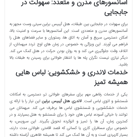
آسانسورهای مدرن و متعدد: سهولت در
جابجایی
برای سهولت در جابجایی بین طبقات، هتل آیبیس برلین سیتی وست مجهز به
آسانسورهای مدرن و متعددی است. این آسانسورها با سرعت و امنیت بالا،
امکان دسترسی سریع و آسان به اتاق ها، رستوران و سایر فضاهای هتل را
فراهم می آورند. این ویژگی به خصوص در زمان های اوج تردد میهمانان، از
اتلاف وقت جلوگیری می کند و به روان بودن حرکت در هتل کمک می کند.
دیگر نیازی نیست نگران پله ها یا انتظار طولانی برای رسیدن به طبقات بالا
باشید.
خدمات لاندری و خشکشویی: لباس هایی
همیشه تمیز
یکی از خدمات رفاهی مهم برای سفرهای طولانی تر، دسترسی به امکانات
شستشو و اتوی لباس است.
لاندری هتل آیبیس برلین
این نیاز را با ارائه ی
خدمات خشکشویی و شستشوی لباس ها برطرف می کند. میهمانان می
توانند با خیالی آسوده، لباس های خود را برای شستشو به هتل بسپارند و در
کمترین زمان، آن ها را تمیز و اتوکرده تحویل بگیرند. این سرویس، به
خصوص برای مسافران کاری یا کسانی که قصد اقامتی طولانی مدت دارند،
بسیار کاربردی است و به آن ها کمک می کند تا همیشه ظاهری آراسته داشته