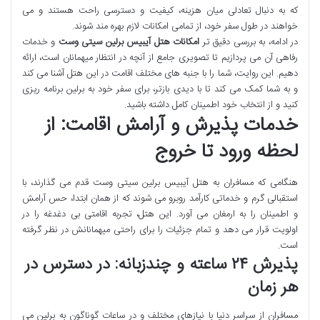
که به دنبال تعادلی میان هزینه، کیفیت و دسترسی راحت هستند و می
خواهند در طول سفر خود، از تمامی امکانات لازم بهره مند شوند.
در ادامه، به بررسی دقیق تر
امکانات هتل آیبیس برلین سیتی وست
و خدمات
رفاهی آن می پردازیم تا تصویری جامع از آنچه در انتظار میهمانان است، ارائه
دهیم. این روایت، شما را با جنبه های مختلف اقامت در این هتل آشنا می کند
و به شما کمک می کند تا با دیدی بازتر، برای سفر خود به برلین برنامه ریزی
کنید و از انتخاب خود اطمینان کامل داشته باشید.
خدمات پذیرش و آرامش اقامت: از
لحظه ورود تا خروج
هنگامی که مسافران به هتل آیبیس برلین سیتی وست قدم می گذارند، با
استقبالی گرم و خدماتی کارآمد روبرو می شوند که از همان ابتدا، حس آرامش
و اطمینان را به ارمغان می آورد. این هتل، تجربه اقامتی بی دغدغه را در
اولویت قرار می دهد و تمام جزئیات را برای راحتی میهمانانش در نظر گرفته
است.
پذیرش ۲۴ ساعته و چندزبانه: در دسترس در
هر زمان
مسافران از سراسر دنیا با نیازهای مختلف و در ساعات گوناگون به برلین می