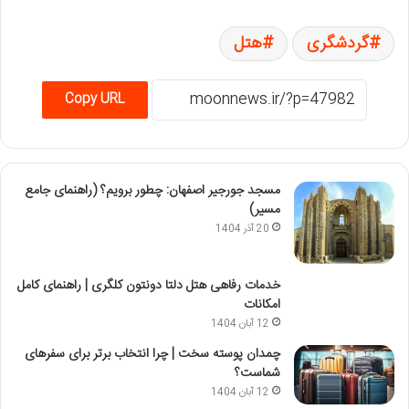
گردشگری
هتل
Copy URL
مسجد جورجیر اصفهان: چطور برویم؟ (راهنمای جامع
مسیر)
20 آذر 1404
خدمات رفاهی هتل دلتا دونتون کلگری | راهنمای کامل
امکانات
12 آبان 1404
چمدان پوسته سخت | چرا انتخاب برتر برای سفرهای
شماست؟
12 آبان 1404