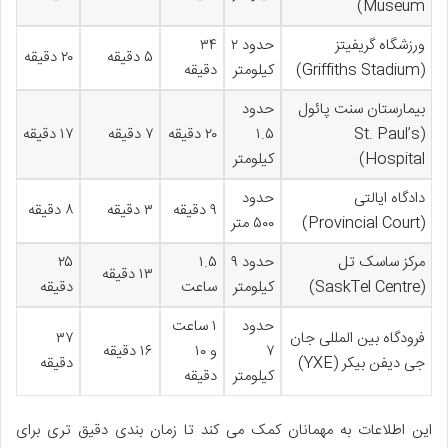
Museum)
ورزشگاه گریفیتز
حدود ۲
۳۴
۵ دقیقه
۲۰ دقیقه
(Griffiths Stadium)
کیلومتر
دقیقه
بیمارستان سنت پائول
حدود
(St. Paul’s
۱.۵
۲۰ دقیقه
۷ دقیقه
۱۷ دقیقه
Hospital)
کیلومتر
دادگاه ایالتی
حدود
۹ دقیقه
۳ دقیقه
۸ دقیقه
(Provincial Court)
۵۰۰ متر
مرکز ساسک تل
حدود ۹
۱.۵
۲۵
۱۳ دقیقه
(SaskTel Centre)
کیلومتر
ساعت
دقیقه
حدود
۱ ساعت
فرودگاه بین المللی جان
۳۷
۷
و ۱۰
۱۶ دقیقه
جی دیفن بیکر (YXE)
دقیقه
کیلومتر
دقیقه
این اطلاعات به مهمانان کمک می کند تا زمان بندی دقیق تری برای