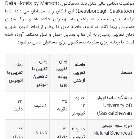
موقعیت مکانی عالی هتل دلتا ساسکاتون (Delta Hotels by Marriott
Bessborough Saskatoon) این امکان را به مهمانان می دهد تا با
برنامه ریزی مناسب، به راحتی به مهمترین جاذبه ها و مراکز شهری
دسترسی پیدا کنند. در ادامه، فاصله هتل تا برخی از نقاط کلیدی شهر و
زمان تقریبی رسیدن به آن ها با وسایل حمل و نقل مختلف آورده شده
است تا برنامه ریزی سفر به ساسکاتون برای مسافران آسان تر شود:
زمان
زمان
فاصله
زمان
تقریبی
تقریبی با
مقصد
تقریبی
تقریبی با
پیاده
تاکسی/
از هتل
اتوبوس
روی
خودرو
دانشگاه ساسکاچوان
حدود
۲۳
۳۵
(University of
۲.۲
۴ دقیقه
دقیقه
دقیقه
Saskatchewan)
کیلومتر
موزه علوم طبیعی
حدود ۲
۳۰
۲۲
(Natural Sciences
۷ دقیقه
کیلومتر
دقیقه
دقیقه