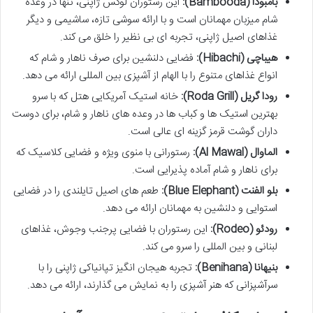
بامبودا (Bambooda):
این رستوران لوکس ژاپنی، تنها در وعده
شام میزبان مهمانان است و با ارائه سوشی تازه، ساشیمی و دیگر
غذاهای اصیل ژاپنی، تجربه ای بی نظیر را خلق می کند.
هیباچی (Hibachi):
فضایی دلنشین برای صرف ناهار و شام که
انواع غذاهای متنوع را با الهام از آشپزی بین المللی ارائه می دهد.
رودا گریل (Roda Grill):
خانه استیک آمریکایی هتل که با سرو
بهترین استیک ها و کباب ها در وعده های ناهار و شام، برای دوست
داران گوشت قرمز گزینه ای عالی است.
الماوال (Al Mawal):
رستورانی با منوی ویژه و فضایی کلاسیک که
برای ناهار و شام آماده پذیرایی است.
بلو الفنت (Blue Elephant):
طعم های اصیل تایلندی را در فضایی
استوایی و دلنشین به مهمانان ارائه می دهد.
رودئو (Rodeo):
این رستوران با فضایی پرجنب وجوش، غذاهای
لبنانی و بین المللی را سرو می کند.
بنیهانا (Benihana):
تجربه هیجان انگیز تپانیاکی ژاپنی را با
سرآشپزانی که هنر آشپزی را به نمایش می گذارند، ارائه می دهد.