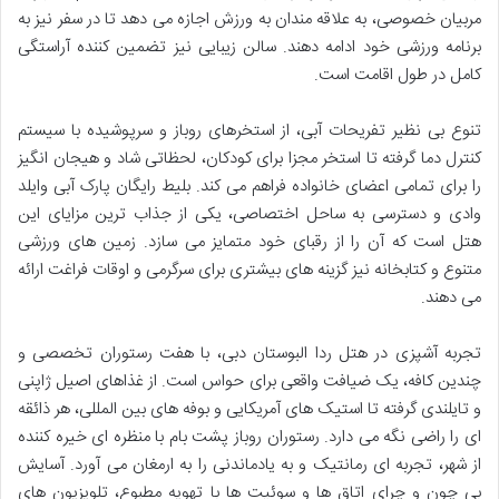
مربیان خصوصی، به علاقه مندان به ورزش اجازه می دهد تا در سفر نیز به
برنامه ورزشی خود ادامه دهند. سالن زیبایی نیز تضمین کننده آراستگی
کامل در طول اقامت است.
تنوع بی نظیر تفریحات آبی، از استخرهای روباز و سرپوشیده با سیستم
کنترل دما گرفته تا استخر مجزا برای کودکان، لحظاتی شاد و هیجان انگیز
را برای تمامی اعضای خانواده فراهم می کند. بلیط رایگان پارک آبی وایلد
وادی و دسترسی به ساحل اختصاصی، یکی از جذاب ترین مزایای این
هتل است که آن را از رقبای خود متمایز می سازد. زمین های ورزشی
متنوع و کتابخانه نیز گزینه های بیشتری برای سرگرمی و اوقات فراغت ارائه
می دهند.
تجربه آشپزی در هتل ردا البوستان دبی، با هفت رستوران تخصصی و
چندین کافه، یک ضیافت واقعی برای حواس است. از غذاهای اصیل ژاپنی
و تایلندی گرفته تا استیک های آمریکایی و بوفه های بین المللی، هر ذائقه
ای را راضی نگه می دارد. رستوران روباز پشت بام با منظره ای خیره کننده
از شهر، تجربه ای رمانتیک و به یادماندنی را به ارمغان می آورد. آسایش
بی چون و چرای اتاق ها و سوئیت ها با تهویه مطبوع، تلویزیون های