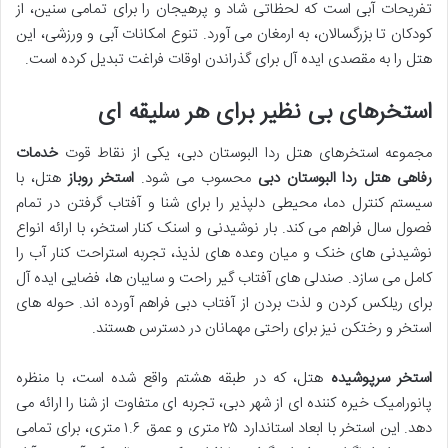
تفریحات آبی است که لحظاتی شاد و پرهیجان را برای تمامی سنین، از
کودکان تا بزرگسالان، به ارمغان می آورد. تنوع امکانات آبی و ورزشی، این
هتل را به مقصدی ایده آل برای گذراندن اوقات فراغت تبدیل کرده است.
استخرهای بی نظیر برای هر سلیقه ای
مجموعه استخرهای هتل ردا البوستان دبی، یکی از نقاط قوت
خدمات
رفاهی هتل ردا البوستان دبی
محسوب می شود.
استخر روباز
هتل، با
سیستم کنترل دما، محیطی دلپذیر را برای شنا و آفتاب گرفتن در تمام
فصول سال فراهم می کند. بار نوشیدنی و اسنک کنار استخر، با ارائه انواع
نوشیدنی های خنک و میان وعده های لذیذ، تجربه استراحت کنار آب را
کامل می سازد. صندلی های آفتاب گیر راحت و سایبان ها، فضایی ایده آل
برای ریلکس کردن و لذت بردن از آفتاب دبی فراهم آورده اند. حوله های
استخر و رختکن نیز برای راحتی مهمانان در دسترس هستند.
استخر سرپوشیده
هتل، که در طبقه هشتم واقع شده است، با منظره
پانورامیک خیره کننده ای از شهر دبی، تجربه ای متفاوت از شنا را ارائه می
دهد. این استخر با ابعاد استاندارد ۲۵ متری و عمق ۱.۶ متری، برای تمامی