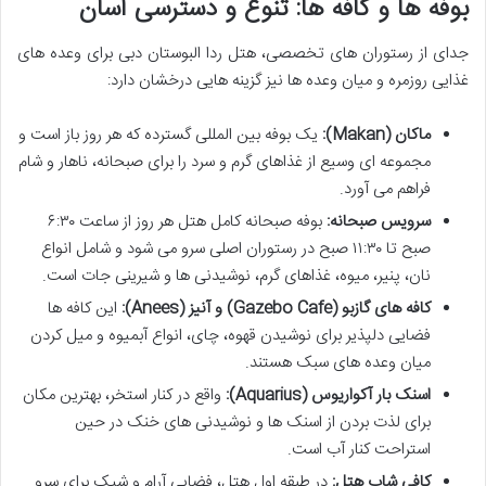
بوفه ها و کافه ها: تنوع و دسترسی آسان
جدای از رستوران های تخصصی، هتل ردا البوستان دبی برای وعده های
غذایی روزمره و میان وعده ها نیز گزینه هایی درخشان دارد:
ماکان (Makan):
یک بوفه بین المللی گسترده که هر روز باز است و
مجموعه ای وسیع از غذاهای گرم و سرد را برای صبحانه، ناهار و شام
فراهم می آورد.
سرویس صبحانه:
بوفه صبحانه کامل هتل هر روز از ساعت ۶:۳۰
صبح تا ۱۱:۳۰ صبح در رستوران اصلی سرو می شود و شامل انواع
نان، پنیر، میوه، غذاهای گرم، نوشیدنی ها و شیرینی جات است.
کافه های گازبو (Gazebo Cafe) و آنیز (Anees):
این کافه ها
فضایی دلپذیر برای نوشیدن قهوه، چای، انواع آبمیوه و میل کردن
میان وعده های سبک هستند.
اسنک بار آکواریوس (Aquarius):
واقع در کنار استخر، بهترین مکان
برای لذت بردن از اسنک ها و نوشیدنی های خنک در حین
استراحت کنار آب است.
کافی شاپ هتل:
در طبقه اول هتل، فضایی آرام و شیک برای سرو