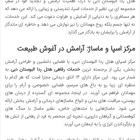
هتل ردا البوستان دبی با درک اهمیت آرامش و تجدید قوا در سفر،
مجموعه ای بی نظیر از خدمات اسپا، تندرستی و زیبایی را ارائه می دهد که
هر مسافری را به دنیایی از آسایش و طراوت دعوت می کند. این خدمات،
نه تنها جسم بلکه روح مهمانان را نیز نوازش می دهد و خاطره ای ماندگار
از آرامش را برایشان به یادگار می گذارد.
مرکز اسپا و ماساژ: آرامش در آغوش طبیعت
مرکز اسپای هتل ردا البوستان دبی، با فضایی دلنشین و طراحی آرامش
بخش، یکی از برجسته ترین
خدمات رفاهی هتل ردا البوستان دبی
به
شمار می رود. این مرکز دارای ۱۴ اتاق درمانی مجزا است که هر کدام با
منظره ای زیبا رو به باغ های سرسبز، فضایی خصوصی و آرام را برای
مهمانان فراهم می آورند. در اینجا، مجموعه ای گسترده از درمان های
پوستی، مراقبت های بدنی و انواع ماساژهای درمانی و آرامش بخش ارائه
می شود. ماساژهایی با متدهای خاص، نظیر ماساژ با سنگ های
کوهستانی و گیاهان دارویی، تجربه ای منحصر به فرد از رهایی از تنش ها
و بازگرداندن انرژی را به ارمغان می آورند.
حمام ترکی سنتی و اتاق بخار، با خواص سم زدایی و آرامش بخش خود،