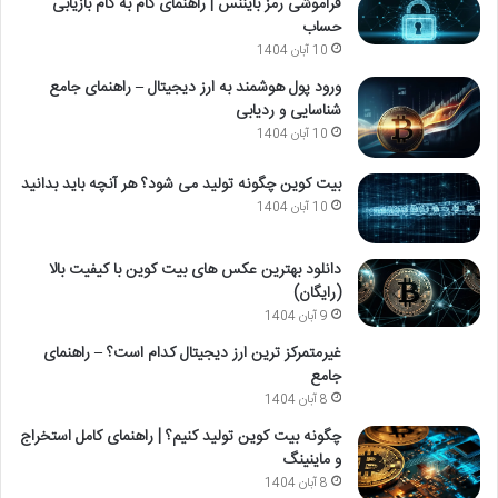
فراموشی رمز بایننس | راهنمای گام به گام بازیابی
حساب
10 آبان 1404
ورود پول هوشمند به ارز دیجیتال – راهنمای جامع
شناسایی و ردیابی
10 آبان 1404
بیت کوین چگونه تولید می شود؟ هر آنچه باید بدانید
10 آبان 1404
دانلود بهترین عکس های بیت کوین با کیفیت بالا
(رایگان)
9 آبان 1404
غیرمتمرکز ترین ارز دیجیتال کدام است؟ – راهنمای
جامع
8 آبان 1404
چگونه بیت کوین تولید کنیم؟ | راهنمای کامل استخراج
و ماینینگ
8 آبان 1404