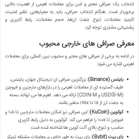
انتخاب یک صرافی معتبر و امن برای معاملات اهرمی از اهمیت بالایی
برخوردار است. هنگام انتخاب صرافی، باید به معیارهایی نظیر امنیت،
کارمزد معاملات، تنوع جفت ارزها، حجم معاملات، رابط کاربری و
پشتیبانی مشتری توجه کرد.
معرفی صرافی های خارجی محبوب
در ادامه به برخی از صرافی های معتبر و محبوب بین المللی برای معاملات
اهرمی اشاره می شود:
بایننس (Binance):
بزرگترین صرافی ارز دیجیتال جهان، بایننس،
طیف گسترده ای از معاملات اهرمی را در بازارهای مارجین و فیوچرز
(USDⓈ-M و COIN-M) ارائه می دهد. اهرم ها می توانند بسته
به جفت ارز از ۱x تا ۱۲۵x متغیر باشند.
کوکوین (KuCoin):
این صرافی نیز امکان معاملات مارجین تا ۱۰x و
فیوچرز تا ۱۰۰x را فراهم می کند. کوکوین به دلیل رابط کاربری
مناسب و تنوع بالای آلت کوین ها شناخته شده است.
بای بیت (Bybit):
بای بیت به طور خاص بر معاملات مشتقه تمرکز