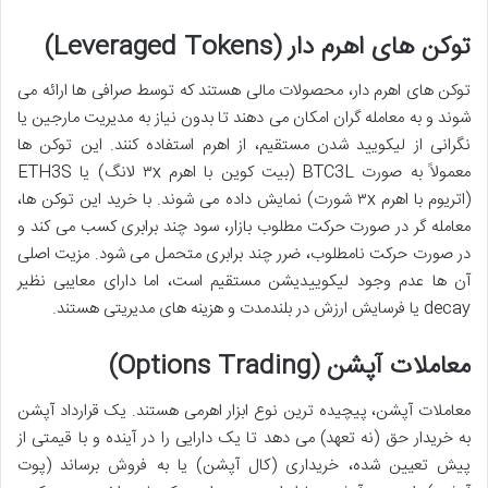
توکن های اهرم دار (Leveraged Tokens)
توکن های اهرم دار، محصولات مالی هستند که توسط صرافی ها ارائه می
شوند و به معامله گران امکان می دهند تا بدون نیاز به مدیریت مارجین یا
نگرانی از لیکویید شدن مستقیم، از اهرم استفاده کنند. این توکن ها
معمولاً به صورت BTC3L (بیت کوین با اهرم ۳x لانگ) یا ETH3S
(اتریوم با اهرم ۳x شورت) نمایش داده می شوند. با خرید این توکن ها،
معامله گر در صورت حرکت مطلوب بازار، سود چند برابری کسب می کند و
در صورت حرکت نامطلوب، ضرر چند برابری متحمل می شود. مزیت اصلی
آن ها عدم وجود لیکوییدیشن مستقیم است، اما دارای معایبی نظیر
decay یا فرسایش ارزش در بلندمدت و هزینه های مدیریتی هستند.
معاملات آپشن (Options Trading)
معاملات آپشن، پیچیده ترین نوع ابزار اهرمی هستند. یک قرارداد آپشن
به خریدار حق (نه تعهد) می دهد تا یک دارایی را در آینده و با قیمتی از
پیش تعیین شده، خریداری (کال آپشن) یا به فروش برساند (پوت