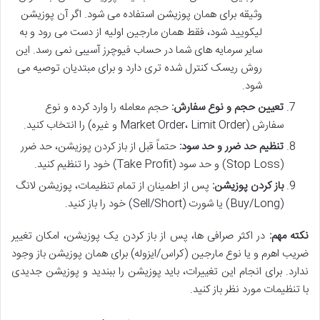
وثیقه برای همان پوزیشن استفاده می شود. اگر آن پوزیشن
لیکویید شود، فقط همان مارجین اولیه از دست می رود و به
سایر سرمایه های شما در حساب فیوچرز آسیبی نمی رسد. این
روش ریسک کنترل شده تری دارد و برای مبتدیان توصیه می
شود.
تعیین حجم و نوع سفارش:
حجم معامله را وارد کرده و نوع
سفارش (Market Order، Limit Order و غیره) را انتخاب کنید.
تنظیم حد ضرر و حد سود:
حتماً قبل از باز کردن پوزیشن، حد ضرر
(Stop Loss) و حد سود (Take Profit) خود را تنظیم کنید.
باز کردن پوزیشن:
پس از اطمینان از تمام تنظیمات، پوزیشن لانگ
(Buy/Long) یا شورت (Sell/Short) خود را باز کنید.
نکته مهم:
در اکثر صرافی ها، پس از باز کردن یک پوزیشن، امکان تغییر
ضریب اهرم و یا نوع مارجین (کراس/ایزوله) برای همان پوزیشن باز وجود
ندارد. برای انجام این تغییرات، باید پوزیشن را ببندید و پوزیشن جدیدی
با تنظیمات مورد نظر باز کنید.