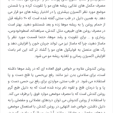
مصرف مکمل های غذایی ریشه های مو را تقویت کرده و با شستن
موضع مورد نظر اکسیژن بیشتری را در اختیار ریشه های مو قرار می
دهد. به همین دلیل در طب سنتی گفته شده است که ۲٠ دقیقه قبل
از حمام روغن را به ریشه موها زده و بعد شستشو دهید. بهتر است
در مصرف روغن های طبیعی، مثل: کندش، سیاهدانه، اسطوخودوس،
رزماری و … برای تقویت و رشد موها، حتما قسمت مورد نظر را
ماساژ دهید، چرا که ماساژ نیز می تواند جریان خون را افزایش دهد و
رگ های متصل به فولیکول های مو را گشاد تر کند این امر باعث
افزایش اکسیژن رسانی و تغذیه ریشه مو می شود.
روغن کندوش علاوه بر خواص فوق العاده ای که در رشد موها داشته
است، برای سلامتی بدن نیز مانند: رفع بی‌حسی یا فلج دست و پا
استفاده می شود. در طب سنتی مواردی برای رفع بی حسی دست و
پا و یا درمان فلج و لقوه نام برده شده است که به دلیل طبع گرم
روغن کندش است که با مصرف موضعی موارد فوق را برطرف می کند.
با استفاده از روغن کندوش می توان دردهای عضلانی و مفصلی را به
دلیل داشتن خواص ضد التهابی در روغن کندش با استعمال موضعی
دردهای مفصلی و عضلانی مانند: آرتروز، سیاتیک، پادرد، کمردرد،