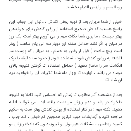
روماتیسم و واریس التیام بخشید.
خیلی از شما عزیزان بعد از تهیه روغن کندش ، دنبال این جواب این
پاسخ هستید که طرز صحیح استفاده از روغن کندش برای جوابدهی
بهتر جیست ، ما برای شما نکات مهم را می آوریم بهتر است یک روز
در میان یا اگر نشد حداقل هفته ای دوبار سه الی پنج ساعت ( بهتر
است پنج ساعت ) قبل از رفتن به حمام ، به میزانی که پوست سر
آغشته به روغن کندش شود ، استفاده شود. ( حدود سه دقیقه با نوک
انگشت سر را ماساژ دهید ) حداقل استفاده تا گرفتن نتیجه بالای
دوماه می باشد ، نهایت تا چهار ماه شما تاثیرات آن را خواهید دید
ان شاء الله
بعد از مشاهده آثار مطلوب تا زمانی که احساس کنید کاملا به نتیجه
دلخواه در رشد و عدم ریزش مو دست یافته اید ، می توانید ادامه
دهید. نکته مهم : در کنار استفاده از روغن کندش بهتر است به حکیم
مراجعه کنید و آزمایشات مورد نیازی همچون کم خونی ، کبد جرب ،
کمبود ویتامین ، مشکلات هورمونی و تیرویید و… که باعث ریزش مو