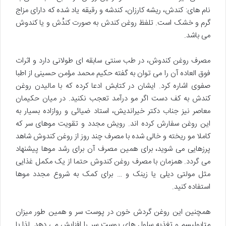
نام های: کندش، ریشه کارزان، کندشه و رقیقه یاد شده که دارای مزاج
گرم و خشک است. تلفظ روغن کندش به صورت کندُش و یا کندوش
می باشد.
مصرف روغن کندوش، در طب سنتی سابقه ای طولانی دارد و اثرات
فوق العاده آن را می توان به گفته حکیم محمد مؤمن حسینی از اطبا
صفوی اشاره کرد. ایشان در کتابش ادعا کرده که با مالیدن روغن
کندش به کف دست اگر مو درآمد تعجب نکنید. در میان حکیمان
معاصر نیز جناب دکتر خیراندیش، استاد ضیائی و روازاده بسیار به
این روغن سفارش کرده اند. رویش مجدد و تقویت موهای سر که
کاملا مو ریخته و خالی شده با مصرف چند روز از روغن کندوش شاهد
پرزهایی می شوید، برای همین مصرف آن برای رشد موها پیشنهاد
می گردد. همزمان با مصرف روغن کندوش حتما از یک مکمل غذایی
مثل مولتی دیلی یا زینک و … برای کمک به شروع مجدد موها
استفاده کنید.
همچنین این روغن گردش خون در پوست سر و همین طور میزان
متابولیسم و تغذیه سلول های پوست سر را افزایش می دهد. لذا با