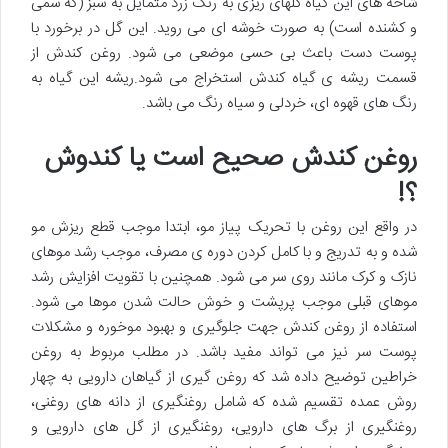
شاخه های این گیاه گلهای ریزی به رنگ زرد متمایل به سبز (که سمی
و کشنده است) به صورت خوشه ای می روید. این گل در برخورد با
پوست دست باعث بی حسی موضعی می شود. روغن کندش از
قسمت ریشه ی گیاه کندش استخراج می شود.ریشه این گیاه به
رنگ های قهوه ای، خردلی و سیاه رنگ می باشد.
روغن کندش صحیح است یا کندوش
؟!
در واقع این روغن با تحریک پیاز مو، ابتدا موجب قطع ریزش مو
شده و به تدریج و با کامل کردن دوره ی مصرف، موجب رشد موهای
نازک و کرک مانند روی سر می شود. همچنین با تقویت افزایش رشد
موهای قبلی موجب پرپشت و خوش حالت شدن موها می شود.
استفاده از روغن کندش جهت جلوگیری و بهبود موخوره و مشکلات
پوست سر نیز می تواند مفید باشد. در مطلب مربوط به روغن
خراطین توضیح داده شد که روغن گیری از گیاهان دارویی به چهار
روش عمده تقسیم شده که شامل روغنگیری از دانه های روغنی،
روغنگیری از برگ های دارویی، روغنگیری از گل های دارویی و