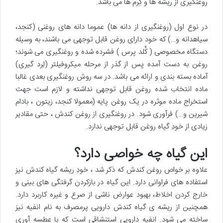
روغنگیری از ریشه ها و کِرم ها می باشد.
در نوع اول (روغنگیری از دانه ها) عموما دانه های روغنی (کنجد،
سیاهدانه و…) که خود دارای روغن قابل توجهی می باشند، به وسیله
دستگاه مخصوصی ( کُلد پرس ) فشرده شده و روغنگیری می شوند؛
روغن به دست آمده پس از گذر از مرحله میکروفیلتر (لِرد گیری)
آماده بسته بندی و ارائه می باشد. در سه روش روغنگیری بعدی غالبا
ماده انتخاب شده روغن قابل توجهی نداشته و لازم است جهت
استخراج ماده موثره در یک روغن پایه (معمولا کنجد، زیتون ، بادام
شیرین و…) فرآوری شود. در روغنگیری از روغن کندش ، حتی مقادیر
زیادی از خودِ گیاه روغن قابل توجهی ندارد.
این گیاه چه خواصی دارد؟
علاوه بر خواص روغن کندش که ذکر شد ، خودِ ریشه گیاه کندش نیز
استفاده های فراوانی دارد. این گیاه در بازکردن گرفتگی های بینی و
خارج کردن اخلاط، بهبود عوارض ناشی از صرع و غیره کاربرد دارد.
همچنین از ریشه ی گیاه کندش دارویی پرمصرف به نام انفیه نیز
ساخته می شود. انفیه دارویی استنشاقی است که با عطسه آوری