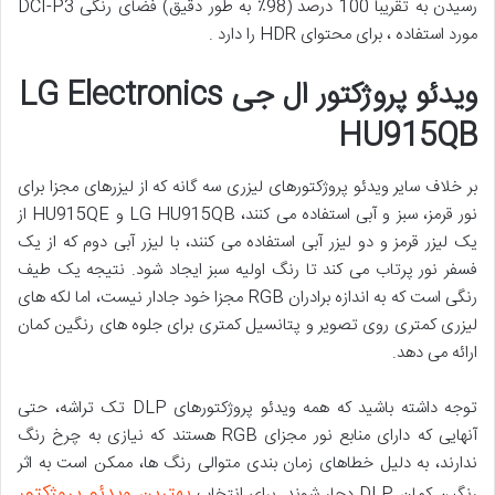
رسیدن به تقریباً 100 درصد (98٪ به طور دقیق) فضای رنگی DCI-P3
مورد استفاده ، برای محتوای HDR را دارد .
ویدئو پروژکتور ال جی LG Electronics
HU915QB
بر خلاف سایر ویدئو پروژکتورهای لیزری سه گانه که از لیزرهای مجزا برای
نور قرمز، سبز و آبی استفاده می کنند، LG HU915QB و HU915QE از
یک لیزر قرمز و دو لیزر آبی استفاده می کنند، با لیزر آبی دوم که از یک
فسفر نور پرتاب می کند تا رنگ اولیه سبز ایجاد شود. نتیجه یک طیف
رنگی است که به اندازه برادران RGB مجزا خود جادار نیست، اما لکه های
لیزری کمتری روی تصویر و پتانسیل کمتری برای جلوه های رنگین کمان
ارائه می دهد.
توجه داشته باشید که همه ویدئو پروژکتورهای DLP تک تراشه، حتی
آنهایی که دارای منابع نور مجزای RGB هستند که نیازی به چرخ رنگ
ندارند، به دلیل خطاهای زمان بندی متوالی رنگ ها، ممکن است به اثر
بهترین ویدئو پروژکتور
رنگین کمان DLP دچار شوند. برای انتخاب