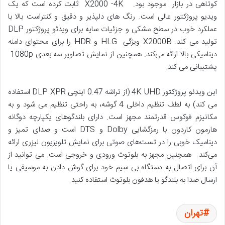
کوتاهی در بازار موجود بود. X2000 -4K ثابت کرده است که یک
ویدیو پروژکتور عالی است. رنگ های دلپذیر و دقیق و کنتراست بالا با
عملکرد خوب در سطح مشکی و جزئیات سایه برای ویدئو پروژکتور DLP
تولید می کند. X2000B ویژگی HLG و HDR را برای محتوای دامنه
دینامیکی بالا ارائه می‌کند. همچنین از نمایش تصاویر سه بعدی 1080p
پشتیبانی می کند.
این ویدئو پروژکتور 4K UHD (از تراشه 0.47 اینچی DLP XPR استفاده
می کند) به لطف تنظیم داخلی 4 گوشه، به راحتی تنظیم می شود و به
مکانیزم فوکوس قدرتمند مجهز است. دارای بلندگوهای یکپارچه دوگانه
هارمون کاردون با رمزگشایی Dolby و DTS است و صدای تمیز و
دینامیک خوبی را در تست‌های صوتی برای نمایش تلویزیون لیزری ارائه
می‌کند. همچنین مجهز به بلوتوث ورودی و خروجی است. می توانید از
آن برای اتصال به دستگاه بی سیم خود برای گوش دادن به موسیقی یا
ارسال صدا به بلندگو یا هدفون بلوتوث استفاده کنید.
تهران