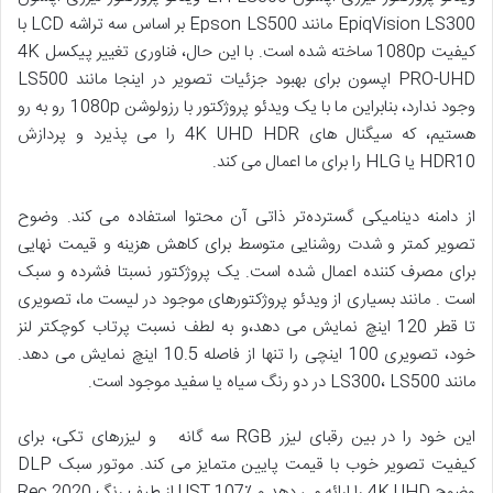
EpiqVision LS300 مانند Epson LS500 بر اساس سه تراشه LCD با
کیفیت 1080p ساخته شده است. با این حال، فناوری تغییر پیکسل 4K
PRO-UHD اپسون برای بهبود جزئیات تصویر در اینجا مانند LS500
وجود ندارد، بنابراین ما با یک ویدئو پروژکتور با رزولوشن 1080p رو به رو
هستیم، که سیگنال های 4K UHD HDR را می پذیرد و پردازش
HDR10 یا HLG را برای ما اعمال می کند.
از دامنه دینامیکی گسترده‌تر ذاتی آن محتوا استفاده می کند. وضوح
تصویر کمتر و شدت روشنایی متوسط برای کاهش هزینه و قیمت نهایی
برای مصرف کننده اعمال شده است. یک پروژکتور نسبتا فشرده و سبک
است . مانند بسیاری از ویدئو پروژکتورهای موجود در لیست ما، تصویری
تا قطر 120 اینچ نمایش می دهد،و به لطف نسبت پرتاب کوچکتر لنز
خود، تصویری 100 اینچی را تنها از فاصله 10.5 اینچ نمایش می دهد.
مانند LS300، LS500 در دو رنگ سیاه یا سفید موجود است.
این خود را در بین رقبای لیزر RGB سه گانه و لیزرهای تکی، برای
کیفیت تصویر خوب با قیمت پایین متمایز می کند. موتور سبک DLP
وضوح 4K UHD را ارائه می دهد و UST 107٪ از طیف رنگ Rec.2020