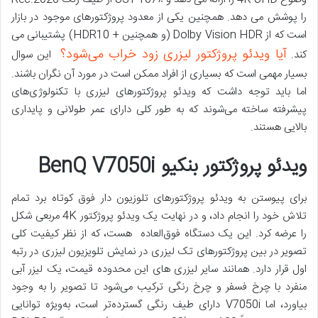
را پوشش می دهد. همچنین یکی از معدود پروژکتورهای موجود در بازار
است که از Dolby Vision HDR (و همچنین + HDR10) پشتیبانی می
آیا ویدئو پروژکتور لیزری زود خراب می‌شود؟
کند.
این سوال
بسیار مهمی است که بسیاری از افراد ممکن است در مورد آن نگران باشند.
اما باید توجه داشت که ویدئو پروژکتورهای لیزری با تکنولوژی‌های
پیشرفته ساخته می‌شوند که به طور کلی دارای عمر طولانی و پایداری
بالایی هستند.
ویدئو پروژکتور بنکیو BenQ V7050i
برای پیوستن به ویدئو پروژکتورهای تلوزیون دار فوق کوتاه برد تمام
تلاش خود را انجام داد، و در نهایت یک ویدئو پروژکتور 4K مربعی شکل
را عرضه کرد. این یک دستگاه فوق‌العاده هست، که از نظر کیفیت کلی
تصویر در بین پروژکتورهای تک لیزری در نمایش تلویزیون لیزری در رتبه
اول قرار دارد. همانند سایر لیزری های این محدوده قیمت، یک لیزر آبی
منفرد با چرخ فسفر و چرخ رنگی ترکیب می‌شود تا تصویر را به وجود
بیاورد، اما V7050i دارای طیف رنگی گسترده‌تر است، به‌ویژه توانایی