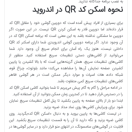
به نصب برنامه جداگانه ندارید.
نحوه اسکن کد QR در اندروید
برای بسیاری از افراد پیش آمده است که دوربین گوشی خود را مقابل QR کد
قرار داده‌اند اما دوربین قادر به اسکن کردن QR نیست. در این صورت اگر
دوربین ما مشکلی نداشته باشد به این معنی است که برنامه اسکن QR کد در
آن وجود ندارد. اگر برنامه دوربین گوشی اندرویدی شما دارای اسکنر کد QR
داخلی نیست، هنوز یک راه آسان برای انجام سریع آن وجود دارد. شما
می‌توانید از کاشی‌های دستی تنظیمات سریع استفاده کنید. منظور از
کاشی‌های تنظیمات سریع، همان گزینه‌هایی است که با بالا کشیدن یا پایین
کشیدن صفحه نمایش آن‌ها را مشاهده می‌کند؛ مانند بلوتوث، چراغ قوه،
شبکه داده، هات اسپات و موارد دیگر. ممکن است در هر گوشی ظاهر
کاشی‌های تنظیمات سریع کمی متفاوت باشد.
در ادامه مراحل را گام به گام پیش می‌بریم تا شما بتوانید کاشی اسکن QR کد
را در دسترس قرار دهید تا در کمترین زمان ممکن بتوانید از آن استفاده کنید.
ابتدا دو بار از بالای صفحه به پایین بکشید تا پنل کامل تنظیمات سریع نمایان
شود. برای ویرایش کاشی‌ها روی نماد مداد ضربه بزنید.
در لیست کاشی‌ها به پایین بروید و به دنبال «اسکن QR کد»بگردید. روی
کاشی ضربه بزنید و نگه دارید تا آن را به قسمت تنظیمات سریع بکشید. این
قابلیت در گوشی‌های سامسونگ، در انتهای منو قرار دارد و در سایر گوشی‌ها در