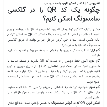
اندرویدی
QR
کد را اسکن کنیم
؟ پاسخ می‌دهیم.
چگونه یک کد QR را در گلکسی
سامسونگ اسکن کنیم؟
برخی از تولیدکنندگان گوشی‌های اندروید تشخیص کد QR را در برنامه دوربین
تعبیه کرده‌اند. در گوشی گلکسی سامسونگ اسکن کد QR به آسانی گرفتن
یک عکس است. تنها با طی کردن مراحل زیر می‌توانید از طریق گلکسی
سامسونگ کد QR را اسکن کنید.
گام اول
:
ابتدا به سادگی دوربین را در گوشی خود به هر روشی که دوست دارید
باز کنید.
گام دوم
:
اکنون فقط دوربین را به سمت کد QR بگیرید و منتظر بمانید تا
شناسایی شود. ممکن است زمان شناسایی کد QR از طریق دوربین چندین
ثانیه طول بکشد، دوربین گوشی را دقیقا در مقابل کد QR قرار دهید تا به
وضوح ظاهر شود. وقتی پاپ آپ کد QR ظاهر شد، روی «نمایش گزینه‌ها»
ضربه بزنید.
گام سوم
:
خواهید دید که چه اقداماتی را می‌توانید برای کد QR انجام دهید.
برای مثال، اگر کد QR برای یک URL بود، می‌توانید «در مرورگر باز کنید» یا
«کپی کنید».
اسکن کردن
QR
کد در گوشی سامسونگ
به همین راحتی است! درواقع نیازی