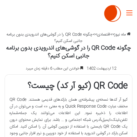
منو
ماه نیوز
>>
اقتصادی
>>
چگونه QR Code را در گوشی‌های اندرویدی بدون برنامه
جانبی اسکن کنیم؟
چگونه QR Code را در گوشی‌های اندرویدی بدون برنامه
جانبی اسکن کنیم؟
12 اردیبهشت 1402
خواندن این مطلب 6 دقیقه زمان میبرد
QR Code
(کیو آر کد) چیست؟
کیو آر کدها نسخه‌ی پیشرفته‌ی همان بارکد‌های قدیمی هستند. QR Code
مخفف عبارت Quick Response Code و به معنی «» است و می‌توان در آن
اطلاعات را ذخیره نمود. این اطلاعات می‌توانند یک جمله،شماره
تلفن،لینک،ایمیل،آدرس شبکه اجتماعی و … باشد. برای نمایش محتوای درون
یک QR Code بایستی با استفاده از دوربین گوشی آن را اسکن کنید. امکان
اسکن بارکد در گوشی اندروید با استفاده از خود دوربین و نرم افزار جانبی وجود