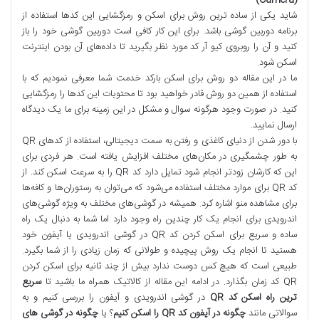
شاید یکی از ساده ترین روش برای اسکن و رمزگشایی این کدها استفاده از
برنامه دوربین گوشی باشد. برای این کار کافی است دوربین گوشی خود را باز
کنید و آن را روبروی کیو آر کد مورد نظر بگیرید تا داده‌های آن بودن اینترنت
اسکن شود.
ما در این مقاله دو روش برای اسکن بارکد خدمت شما معرفی نمودیم که با
استفاده از همین دو روش قادر خواهید بود تا محتویات این کدها را رمزگشایی
کنید. در صورت وجود هرگونه سوال و مشکل در این زمینه برای ما یک دیدگاه
ارسال نمایید.
با دور شدن از دنیای کاغذی و رفتن به سمت دیجیتالی، استفاده از کدهای QR
به طور چشمگیری در مکان‌های مختلف افزایش یافته است. هر فردی برای
این که کارشان زودتر انجام شود تمایل دارد کد QR را به سرعت اسکن کند. از
کد QR برای موارد مختلف استفاده می‌شود که می‌توان به رستوران‌ها و کافه‌ها
برای مشاهده منو اشاره کرد. همیشه در گوشی‌های مختلف به ویژه گوشی‌های
اندرویدی برای انجام یک کار چندین راه وجود دارد اما شما به دنبال یک راه
ساده و سریع برای اسکن کردن کد QR در گوشی اندرویدی یا آیفون خود
هستید تا انجام یک روش پیچیده و طولانی که زمان زیادی را از شما بگیرد.
طبیعی است که هیچ کس دوست ندارد بیش از چند ثانیه برای اسکن کردن
QR کد زمان بگذارد. در ادامه این مقاله از کالاتیک همراه ما باشید تا
سریع
ترین راه اسکن کد
QR
در گوشی اندرویدی و آیفون را بررسی کنیم و به
سوالاتی مانند
چگونه در آیفون کد
QR
را اسکن کنیم
؟ یا
چگونه در گوشی های