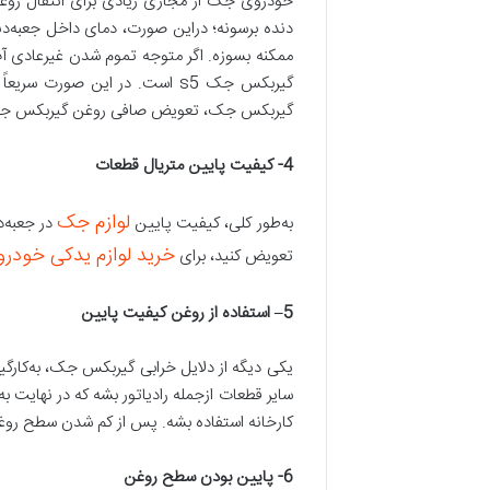
خودروی جک از مجاری زیادی برای انتقال روغن 
دنده برسونه؛ دراین صورت، دمای داخل جعبه‌دنده 
ممکنه بسوزه. اگر متوجه تموم شدن غیرعادی آب 
گیربکس جک s5 است. در این صور
گیربکس جک، تعویض صافی روغن گیربکس جک s5 و … می‌تونید به تعمیرگاه تخصصی گیربکس باز مراجعه
4-
کیفیت پایین متریال قطعات
لوازم جک
به‌طور کلی، کیفیت پایین
در جعبه‌د
خرید لوازم یدکی خودر
تعویض کنید، برای
5–
استفاده از روغن کیفیت پایین
سایر قطعات ازجمله رادیاتور بشه که در نهایت 
کارخانه استفاده بشه. پس از کم شدن سطح روغن
6-
پایین بودن سطح روغن