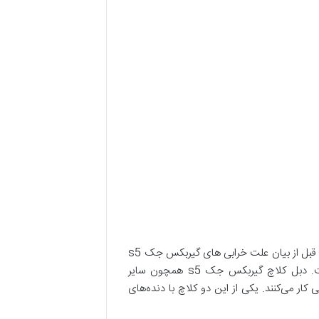
جک اس 5 یکی از خودروهای باکیفیت ساخت چین هستش که به‌خاطر کارایی و ظاهر زیبا در ایران طرفدارای زیادی پیدا کرده. قبل از بیان علت خرابی های گیربکس جک s5
کمی با هم با عملکرد جعبه‌دنده این خودرو آشنا بشیم. عملکرد گیربکس اتوماتیک جک با مدل‌های دنده‌ای متفاوت است. دبل کلاچ گیربکس جک s5 همچون سایر
رولیکی کار می‌کنند. یکی از این دو کلاچ با دنده‌های