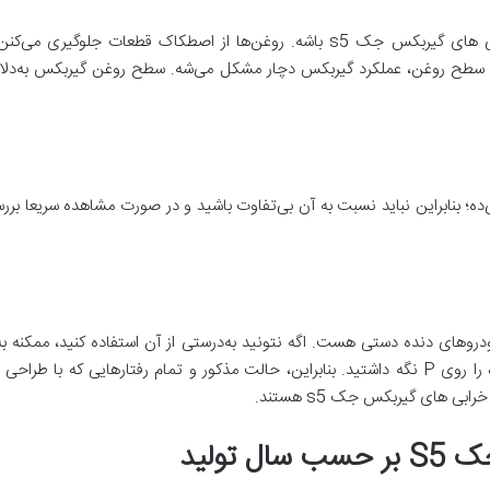
کاهش روغن گیربکس هم می‌تونه علت خرابی های گیربکس جک s5 باشه. روغن‌ها از ا
دن سطح روغن، عملکرد گیربکس دچار مشکل می‌شه. سطح روغن گیربکس به‌دلای
ه؛ بنابراین نباید نسبت به آن بی‌تفاوت باشید و در صورت مشاهده سریعا بررس
دروهای دنده دستی هست. اگه نتونید به‌درستی از آن استفاده کنید، ممکنه به
حالت توقف کامل نیستید و مدت زیادی دنده را روی P نگه داشتید. بنابراین، حالت مذکور و تمام ر
بی های گیربکس جک s5 هستند.
جک
S5
بر حسب سال تولید