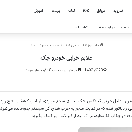
اندروید
موبایل
iOS
کتاب
پوست
آموزش
عمومی
درباره ماه نیوز
ارتباط با ما
ماه نیوز
>>
عمومی
>>
علایم خرابی خودرو جک
علایم خرابی خودرو جک
28 آذر 1402
خواندن این مطلب 8 دقیقه زمان میبرد
از کار افتادن رادیاتور گیربکس (خنک کن)، اصلی‌ترین دلیل خرابی گیربکس جک
ی رادیاتور شده که در نهایت منجر به خراب شدن کل سیستم جعبه‌دنده می‌شوند. 
ه‌ای چکاپ نکرده‌اید، می‌توانید از گیربکس باز کمک بگیرید.