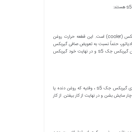
وقتی گیربکس اتوماتیک جک مدل S5 خراب می‌شه، اصلی‌ترین جایی که باید بررسی کنید، قطعه‌ای به نام خنک کن گیربکس (cooler) است. این قطعه حرارت روغن
رادیاتور، حتماً نسبت به تعویض صافی گیربکس
جک s5 و خنک کن حساس باشید و به‌صورت دوره‌ای و منظم اونو تعویض کنید. عوامل مختلفی باعث می‌شن که خنک کن گیربکس جک s5 و در نهایت خود گیربکس
روغن دنده دارای مواد افزودنی است که باعث می‌شه در برابر فشار زیاد از دنده‌ها محافظت کنه. یکی دیگر از دلایل خرابی های گیربکس جک s5 ، وقتیه که روغن دنده یا
ر سایش بشن و در نهایت از کار بیفتن. از کار