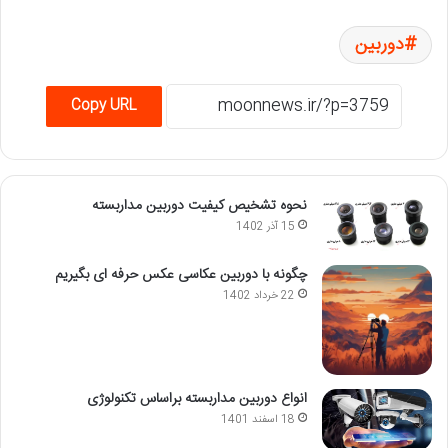
دوربین
Copy URL
نحوه تشخیص کیفیت دوربین مداربسته
15 آذر 1402
چگونه با دوربین عکاسی عکس حرفه ای بگیریم
22 خرداد 1402
انواع دوربین مداربسته براساس تکنولوژی
18 اسفند 1401