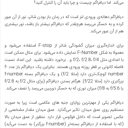
می‌کند. اما دیافراگم چیست و چرا باید آن را کنترل کنید؟
دیافراگم دهانه‌ی ورودی لنز است که در زمان باز بودن شاتر، نور از آن عبور
کرده و به حسگر می‌رسد هرچقدر که دیافراگم بیشتر باز باشد، نور بیشتری
هم از آن عبور می‌کند.
برای اندازه‌گیری میزان گشودگی شاتر از F-stop استفاده می‌شود و
معمولا به شکل F-Number نمایش داده می‌شود. برای مثال ممکن است
با اعدادی مثل f/2، f/2.8، f/4 و… برخورد داشته باشید. این اعداد نسبت
فاصله کانونی بر قطر روزنه ورودی هستند. بنابراین یک دیافراگم باز عدد f-
number کوچک‌تری دارد (مثلا f/2) و یک دیافراگم بسته f-number
بزرگتری دارد (مثلا f/22). هرگام بستن دیافراگم (برای مثال f/2 به f/2.8
یا f/5.6 به f/8) میزان نوری که به حسگر دوربین می‌رسد را نصف می‌کند.
دیافراگم یکی از مهم‌ترین زوایای جنبه های عکاسی است زیرا به صورت
مستقیم روی عمق میدان تاثیر می‌گذارد. عمق میدان مقدار مشخصی از
عکس تصویر است که داخل فوکوس قرار دارد. منظور از عمق میدان بالا
(که با استفاده از دیافراگم بسته‌تر (f-number بزرگتر) به دست می‌آید)