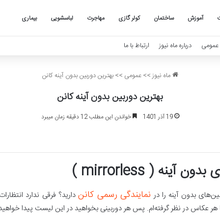
آموزش
ساختمان
کولر گازی
مهاجرت
لباسشویی
بیماری
عمومی
درباره ماه نیوز
ارتباط با ما
ماه نیوز
>>
عمومی
>>
بهترین دوربین بدون آینه کانن
بهترین دوربین بدون آینه کانن
19 آذر 1401
خواندن این مطلب 12 دقیقه زمان میبرد
ینه ( mirrorless )
نمایندگی رسمی کانن
ین‌های بدون آینه را در
دارید؟ فرقی ندارد انتظارا
با هر عکاس در نظر گرفته‌ام. پس هر دوربینی بخواهید در این لیست پیدا خواهید 