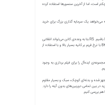
بهترین گزینه‌های موجود برای شما هستند. با وجود اینکه بدنه‌ی این دوربین‌ها نسبت به DSLR ها کوچکتر است، اما از آخرین سنسورها استفاده کرده
که می‌خواهد یک سرمایه گذاری بزرگ برای خرید
در سال جاری میلادی احتمالا شاهد معرفی دوربین‌های جدیدی مثل کانن Eos R5 فول فریم و برادر کوچکتر آن یعنی Eos R6 باشیم. R5 بنا به وعده‌ی کانن می‌تواند انقلابی
در صنعت دوربین‌های بدون آینه باشد. کانن توضیح می‌دهد که قرار است Eos R5 به فیلم برداری با رزولوشن خارق‌العاده‌ی 8K با نرخ فریم بر ثانیه بسیار بالا و با استفاده از
عه‌ی ایده‌آل را برای فیلم برداری به وجود
م.
ت؛ این دوربین به یک سنسور فول فریم مجهز شده و بدنه‌ای کوچک، سبک و بسیار مقاوم
 در بین تمامی دوربین‌های بدون آینه را دارد.
ا هم بررسی کنیم.