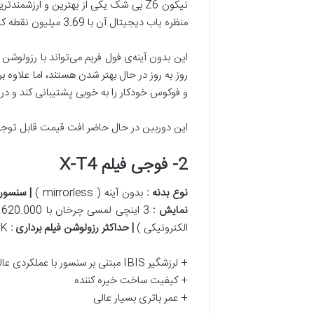
منظره یاب دیجیتال آن با 3.69 میلیون نقطه کیفیت خارق‌العاده دارد.
و فوکوس خودکار را به خوبی پشتیبانی کند و در ا
این دوربین در حال حاضر افت قیمت قابل توجهی د
2- فوجی فیلم X-T4
نوع بدنه
:
بدون آینه ( mirrorless )
|
سنسور
نمایش
:
3 اینچی لمسی چرخان با 1.620.000 نقطه
الکترونیکی )
|
حداکثر رزولوشن فیلم برداری
:
4K با نرخ 60 فریم بر ثانیه
+ لرزشگیر IBIS مبتنی بر سنسور با عملکردی عالی در حالت عکاسی و فیلم برداری
+ کیفیت ساخت خیره کننده
+ عمر باتری بسیار عالی