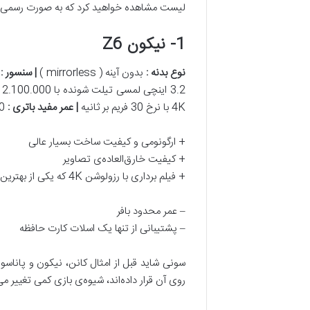
لیست مشاهده خواهید کرد که به صورت رسمی وا
1- نیکون Z6
نوع بدنه
:
بدون آینه ( mirrorless )
|
سنسور
:
ف
3.2 اینچی لمسی تیلت شونده با 2.100.000 نقطه
4K با نرخ 30 فریم بر ثانیه
|
عمر مفید باتری
:
330 شات
+ ارگونومی و کیفیت ساخت بسیار عالی
+ کیفیت خارق‌العاده‌ی تصاویر
+ فیلم برداری با رزولوشن 4K که یکی از بهترین‌ها در نوع خود است
– عمر محدود بافر
– پشتیبانی از تنها یک اسلات کارت حافظه
سونی شاید قبل از امثال کانن، نیکون و پاناسون
روی آن قرار داده‌اند، شیوه‌ی بازی کمی تغییر می‌